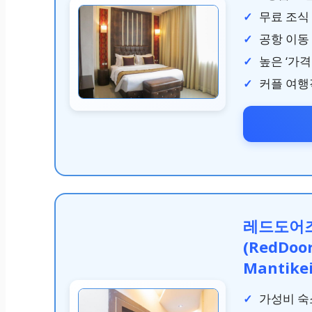
무료 조식
공항 이동
높은 ‘가격
커플 여행
레드도어즈
(RedDoo
Mantike
가성비 숙