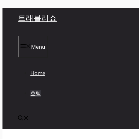
컨
트래블러쇼
텐
츠
로
건
Menu
너
뛰
기
Home
호텔