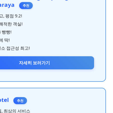
araya
추천
, 평점 9.2!
쾌적한 객실!
i 빵빵!
 딱!
명소 접근성 최고!
자세히 보러가기
otel
추천
텔, 최상의 서비스