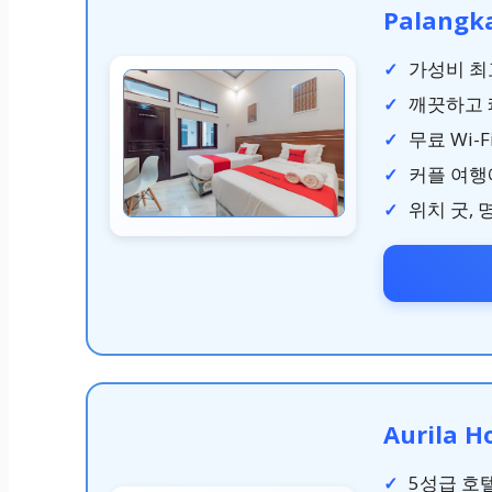
Palangk
가성비 최고
깨끗하고 
무료 Wi-F
커플 여행에
위치 굿, 
Aurila H
5성급 호