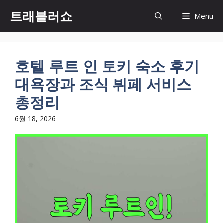
컨
트래블러쇼
Menu
텐
츠
로
건
호텔 루트 인 토키 숙소 후기
너
대욕장과 조식 뷔페 서비스
뛰
기
총정리
6월 18, 2026