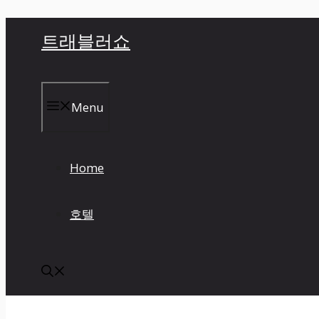
컨
트래블러쇼
텐
츠
로
건
Menu
너
뛰
기
Home
호텔