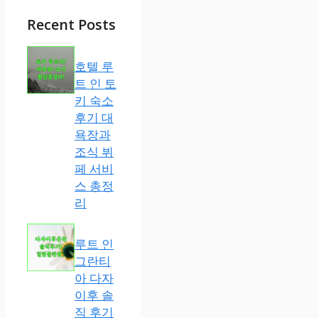
Recent Posts
호텔 루
트 인 토
키 숙소
후기 대
욕장과
조식 뷔
페 서비
스 총정
리
루트 인
그란티
아 다자
이후 솔
직 후기