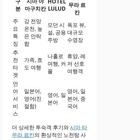
구
시마 야
HOTEL
무라 료
분
마구치칸
LULUD
칸
주
강 전망
모던 시
폭포 뷰,
요
온천, 높
설, 공용
대규모
특
은 안락
주방
수영장
징
함
추
나홀로
휴양, 레
천
가족, 효
여행, 커
저 선호
타
도 여행
플
여행객
겟
언
어
일본어,
영어, 일
영어, 일
서
영어(친
본어, 중
본어
비
절함)
국어
스
더 상세한 투숙객 후기와
시마 타
무라 료칸
의 환상적인 노천탕 사