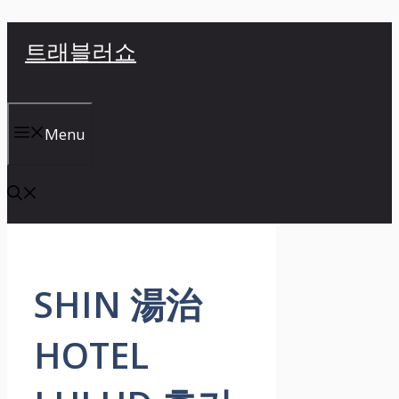
컨
트래블러쇼
텐
츠
로
건
Menu
너
뛰
기
SHIN 湯治
HOTEL