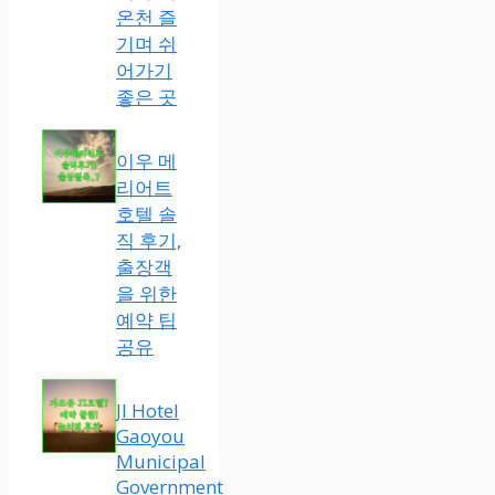
온천 즐
기며 쉬
어가기
좋은 곳
이우 메
리어트
호텔 솔
직 후기,
출장객
을 위한
예약 팁
공유
JI Hotel
Gaoyou
Municipal
Government