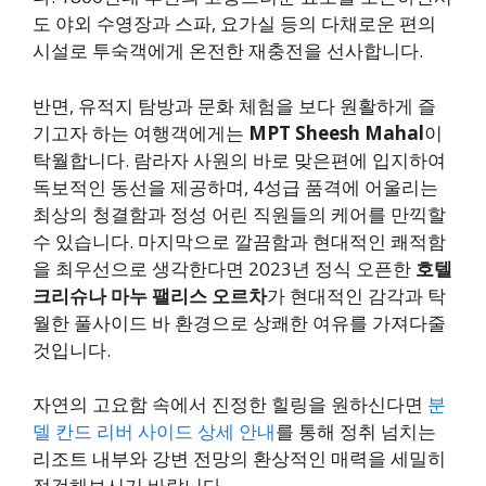
도 야외 수영장과 스파, 요가실 등의 다채로운 편의
시설로 투숙객에게 온전한 재충전을 선사합니다.
반면, 유적지 탐방과 문화 체험을 보다 원활하게 즐
기고자 하는 여행객에게는
MPT Sheesh Mahal
이
탁월합니다. 람라자 사원의 바로 맞은편에 입지하여
독보적인 동선을 제공하며, 4성급 품격에 어울리는
최상의 청결함과 정성 어린 직원들의 케어를 만끽할
수 있습니다. 마지막으로 깔끔함과 현대적인 쾌적함
을 최우선으로 생각한다면 2023년 정식 오픈한
호텔
크리슈나 마누 팰리스 오르차
가 현대적인 감각과 탁
월한 풀사이드 바 환경으로 상쾌한 여유를 가져다줄
것입니다.
자연의 고요함 속에서 진정한 힐링을 원하신다면
분
델 칸드 리버 사이드 상세 안내
를 통해 정취 넘치는
리조트 내부와 강변 전망의 환상적인 매력을 세밀히
점검해보시기 바랍니다.