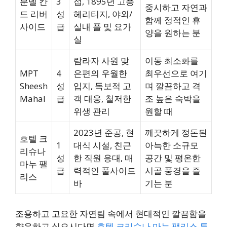
분델 칸
3
접, 1895년 고풍
중시하고 자연과
드 리버
성
헤리티지, 야외/
함께 정적인 휴
사이드
급
실내 풀 및 요가
양을 원하는 분
실
람라자 사원 맞
이동 최소화를
MPT
4
은편의 우월한
최우선으로 여기
Sheesh
성
입지, 독보적 고
며 깔끔하고 격
Mahal
급
객 대웅, 철저한
조 높은 숙박을
위생 관리
원할 때
2023년 준공, 현
깨끗하게 정돈된
호텔 크
1
대식 시설, 친근
아늑한 소규모
리슈나
성
한 직원 응대, 매
공간 및 평온한
마누 팰
급
력적인 풀사이드
시골 풍경을 즐
리스
바
기는 분
조용하고 고요한 자연림 속에서 현대적인 깔끔함을
향유하고 싶으시다면
호텔 크리슈나 마누 팰리스 투