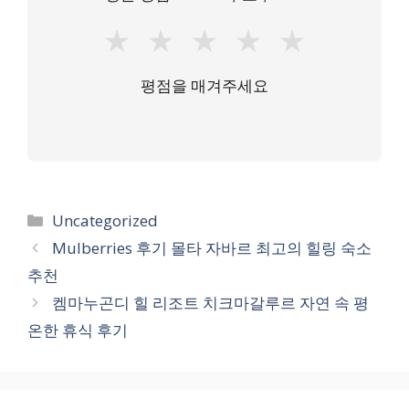
★
★
★
★
★
평점을 매겨주세요
카
Uncategorized
테
Mulberries 후기 몰타 자바르 최고의 힐링 숙소
고
추천
리
켐마누곤디 힐 리조트 치크마갈루르 자연 속 평
온한 휴식 후기