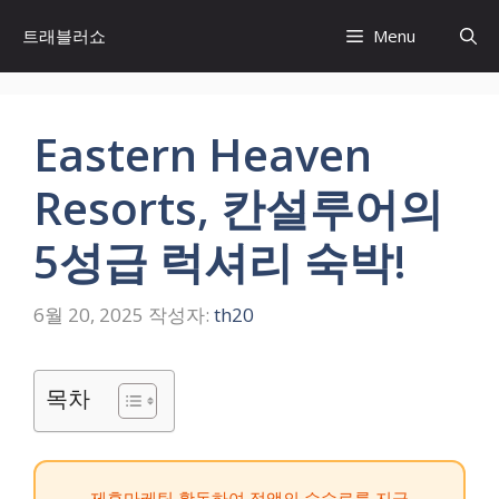
컨
트래블러쇼
Menu
텐
츠
로
건
Eastern Heaven
너
뛰
Resorts, 칸설루어의
기
5성급 럭셔리 숙박!
6월 20, 2025
작성자:
th20
목차
제휴마케팅 활동하여 정액의 수수료를 지급