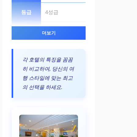
4성급
피트니스 센터,
더보기
레스토랑, 바
각 호텔의 특징을 꼼꼼
₩38,716부터
히 비교하여, 당신의 여
행 스타일에 맞는 최고
예약하기
의 선택을 하세요.
Hotel Palm Int
ernational
3성급