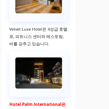
무료 조식, 스파
₩35,288부터
Velvet Luxe Hotel은 4성급 호텔
로, 피트니스 센터와 레스토랑,
예약하기
바를 갖추고 있습니다.
Hotel Everest I
nn Pvt Ltd
2성급
무료 주차, 레스
토랑
Hotel Palm International은