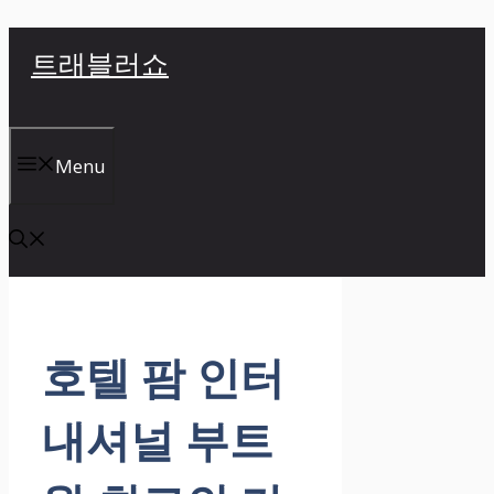
컨
트래블러쇼
텐
츠
로
건
Menu
너
뛰
기
호텔 팜 인터
내셔널 부트