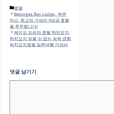
카
호텔
테
Belongas Bay Lodge.. 부운
고
마스, 최고의 가성비 4성급 호텔
리
을 추천합니다!
케이오 프라자 호텔 하치오지,
하치오지 잊을 수 없는 숙박 경험
하치오지호텔 일본여행 가성비
댓글 남기기
댓
글