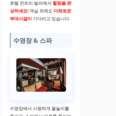
블베드 또는 싱
호텔 컨트리 빌라에서
힐링을 완
글베드 2개, 마
성하세요
! 객실 외에도
다채로운
운틴뷰, 욕조
부대시설이
기다리고 있습니다.
주니어 스위트
수영장 & 스파
넓이 30m², 퀸
베드 1개, 마운
틴뷰, 욕조
이그제큐티브
스위트
수영장에서 시원하게 물놀이를
넓이 50m², 킹