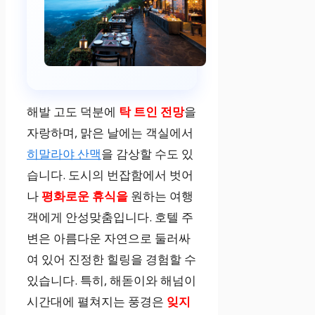
해발 고도 덕분에
탁 트인 전망
을
자랑하며, 맑은 날에는 객실에서
히말라야 산맥
을 감상할 수도 있
습니다. 도시의 번잡함에서 벗어
나
평화로운 휴식을
원하는 여행
객에게 안성맞춤입니다. 호텔 주
변은 아름다운 자연으로 둘러싸
여 있어 진정한 힐링을 경험할 수
있습니다. 특히, 해돋이와 해넘이
시간대에 펼쳐지는 풍경은
잊지