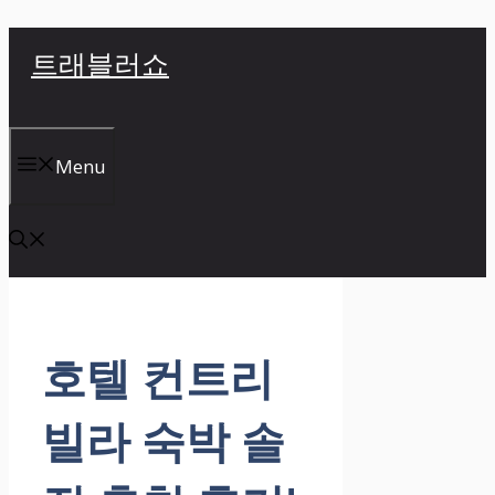
컨
트래블러쇼
텐
츠
로
건
Menu
너
뛰
기
호텔 컨트리
빌라 숙박 솔