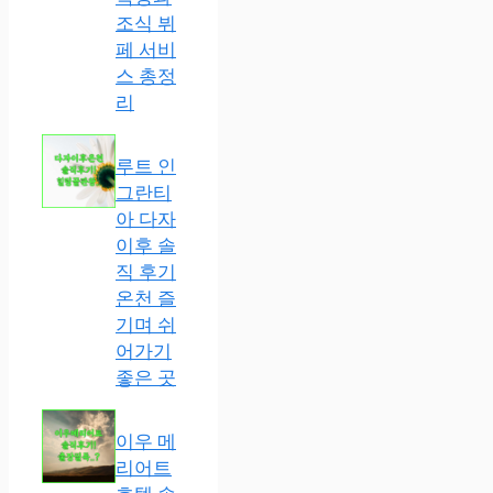
조식 뷔
페 서비
스 총정
리
루트 인
그란티
아 다자
이후 솔
직 후기
온천 즐
기며 쉬
어가기
좋은 곳
이우 메
리어트