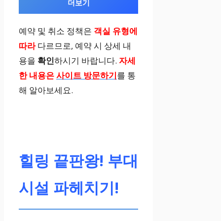
더보기
운틴뷰, 발코니
예약 및 취소 정책은
객실 유형에
따라
다르므로, 예약 시 상세 내
프리미엄 더블
용을
확인
하시기 바랍니다.
자세
룸
한 내용은
사이트 방문하기
를 통
해 알아보세요.
넓이 19m², 더
블베드 1개, 마
운틴뷰, 발코니
힐링 끝판왕! 부대
슈페리어 디럭
스룸
시설 파헤치기!
넓이 29m², 더