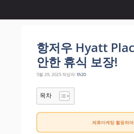
컨
텐
츠
로
건
너
항저우 Hyatt Pl
뛰
기
안한 휴식 보장!
5월 29, 2025
작성자:
th20
목차
제휴마케팅 활동하여