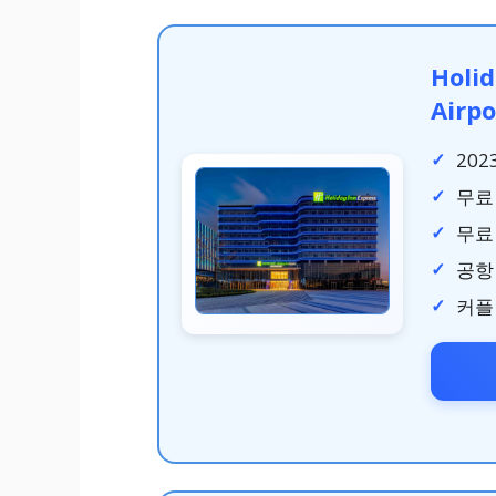
Holi
Airpo
202
무료
무료
공항
커플