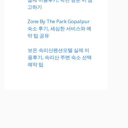
고하기
Zone By The Park Gopalpur
숙소 후기, 세심한 서비스와 예
약 팁 공유
보은 속리산펜션모텔 실제 이
용후기, 속리산 주변 숙소 선택
예약 팁