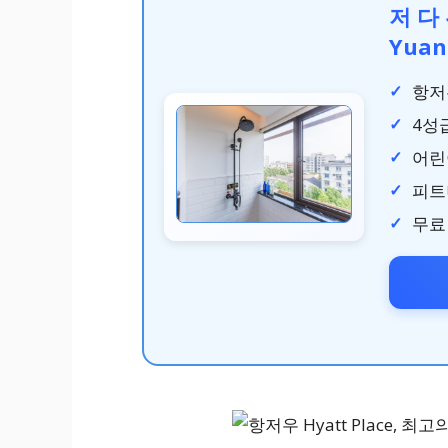
저 다 
Yuan
항저
4성
어린이
피트
무료 