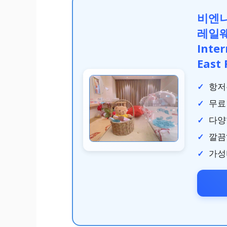
비엔나
레일웨
Inte
East 
항저
무료 
다양
깔끔
가성