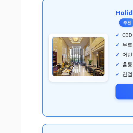
Holi
추천
CBD
무료 
어린
훌륭
친절