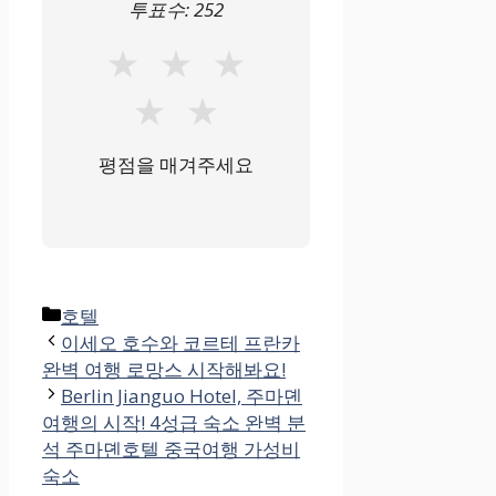
투표수:
252
★
★
★
★
★
평점을 매겨주세요
카
호텔
테
이세오 호수와 코르테 프란카
고
완벽 여행 로망스 시작해봐요!
리
Berlin Jianguo Hotel, 주마뎬
여행의 시작! 4성급 숙소 완벽 분
석 주마뎬호텔 중국여행 가성비
숙소