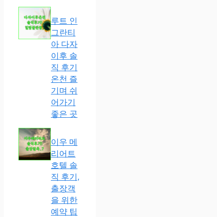
루트 인
그란티
아 다자
이후 솔
직 후기
온천 즐
기며 쉬
어가기
좋은 곳
이우 메
리어트
호텔 솔
직 후기,
출장객
을 위한
예약 팁