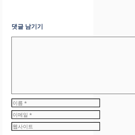
댓글 남기기
댓
글
이
름
이
메
웹
일
사