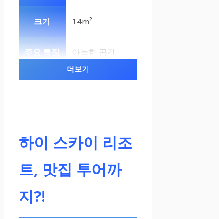
14m²
아늑한 공간
더보기
슈퍼 디럭스룸
25m²
하이 스카이 리조
넓은 공간
트, 맛집 투어까
지?!