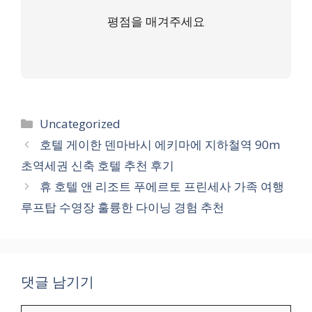
평점을 매겨주세요
카
Uncategorized
테
호텔 게이한 덴마바시 에키마에 지하철역 90m
고
초역세권 신축 호텔 추천 후기
리
휴 호텔 앤 리조트 푸에르토 프린세사 가족 여행
루프탑 수영장 훌륭한 다이닝 경험 추천
댓글 남기기