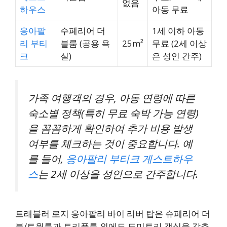
없음
하우스
아동 무료
응아팔
수페리어 더
1세 이하 아동
리 부티
블룸 (공용 욕
25m²
무료 (2세 이상
크
실)
은 성인 간주)
가족 여행객의 경우, 아동 연령에 따른
숙소별 정책(특히 무료 숙박 가능 연령)
을 꼼꼼하게 확인하여 추가 비용 발생
여부를 체크하는 것이 중요합니다. 예
를 들어,
응아팔리 부티크 게스트하우
스
는 2세 이상을 성인으로 간주합니다.
트래블러 로지 응아팔리 바이 리버 탑은 슈페리어 더
블/트윈룸과 트리플룸 외에도 도미토리 객실을 갖추