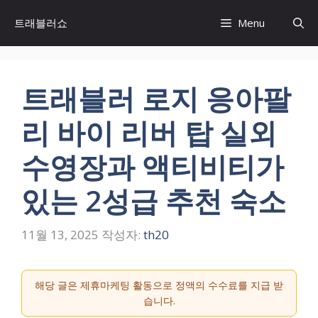
컨
트래블러쇼
Menu
텐
츠
로
건
트래블러 로지 응아팔
너
뛰
리 바이 리버 탑 실외
기
수영장과 액티비티가
있는 2성급 추천 숙소
11월 13, 2025
작성자:
th20
해당 글은 제휴마케팅 활동으로 정액의 수수료를 지급 받
습니다.