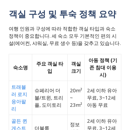
객실 구성 및 투숙 정책 요약
여행 인원과 구성에 따라 적합한 객실 타입과 숙소
정책이 중요합니다. 세 숙소 모두 기본적인 편의 시
설(에어컨, 샤워실, 무료 생수 등)을 갖추고 있습니다.
아동 정책 (기
주요 객실 타
객실
숙소명
존 침대 이용
입
크기
시)
트래블
슈페리어 더
20m²
2세 이하 유아
러 로지
블/트윈, 트리
~
무료, 3~12세
응아팔
플, 도미토리
23m²
아동 무료
리
골든 퀸
2세 이하 유아
정보
게스트
더블룸
무료, 3~12세