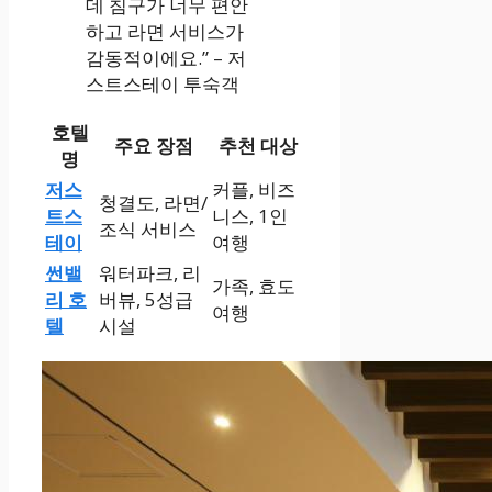
데 침구가 너무 편안
하고 라면 서비스가
감동적이에요.” – 저
스트스테이 투숙객
호텔
주요 장점
추천 대상
명
저스
커플, 비즈
청결도, 라면/
트스
니스, 1인
조식 서비스
테이
여행
썬밸
워터파크, 리
가족, 효도
리 호
버뷰, 5성급
여행
텔
시설