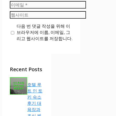
이
메
웹
일
사
다음 번 댓글 작성을 위해 이
이
브라우저에 이름, 이메일, 그
트
리고 웹사이트를 저장합니다.
Recent Posts
호텔 루
트 인 토
키 숙소
후기 대
욕장과
조식 뷔