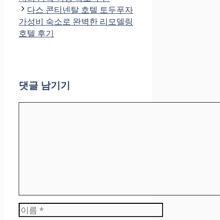
다스 콘티넨탈 호텔 토두푸자
가성비 숙소로 완벽한 리모델링
호텔 후기
댓글 남기기
댓
글
이
름