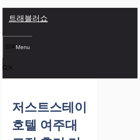
컨
트래블러쇼
텐
츠
로
건
Menu
너
뛰
기
저스트스테이
호텔 여주대