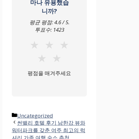
마나 유용했습
니까?
평균 평점:
4.6
/ 5.
투표수:
1423
★
★
★
★
★
평점을 매겨주세요
카
Uncategorized
테
썬밸리 호텔 후기 남한강 뷰와
워터파크를 갖춘 여주 최고의 럭
고
셔리 가족 여행 숙소 추천
리