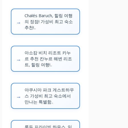
이
가성비가 중요하다면 재방문
아
Chalés Baruch, 힐링 여행
의사 Yes!
의 정점! 가성비 최고 숙소
쉬
추천!..
다음에 또 올 의향이 있어요.
움
엘
아소캄 비치 리조트 카누
리
르 추천 칸누르 해변 리조
트, 힐링 여행!..
베
이
터
야쿠시마 파크 게스트하우
없
스 가성비 최고 숙소에서
음
만나는 특별함..
(
일
부
룬두 프라이빗 하우스, 잊