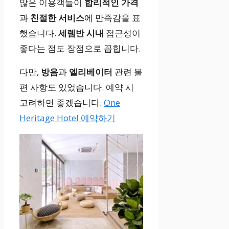
만
많은 이용객들이
합리적인 가격
Bachelor Roo
족
과
친절한 서비스
에 만족감을 표
m
도
했습니다.
세렘반 시내
접근성이
가
좋다는 점도 장점으로 꼽힙니다.
–
높
다만,
방음
과
엘리베이터
관련 불
음
편 사항도 있었습니다. 예약 시
싱글베드 1개
고려하면 좋겠습니다.
One
✔️
Heritage Hotel 예약하기
친
무료 Wi-Fi, 에
절
어컨, 샤워 부스
한
직
원
응
대