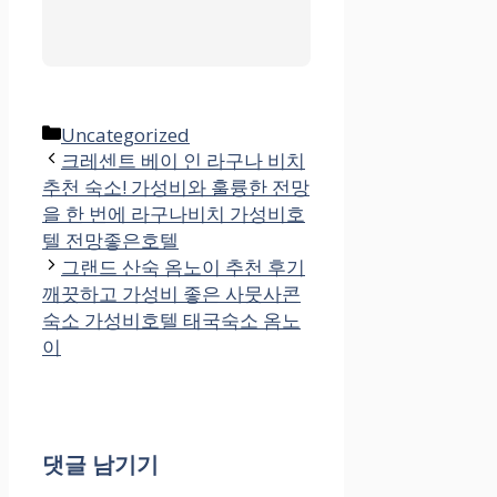
음
카
Uncategorized
테
크레센트 베이 인 라구나 비치
추천 숙소! 가성비와 훌륭한 전망
고
을 한 번에 라구나비치 가성비호
리
텔 전망좋은호텔
그랜드 산숙 옴노이 추천 후기
깨끗하고 가성비 좋은 사뭇사콘
숙소 가성비호텔 태국숙소 옴노
이
댓글 남기기