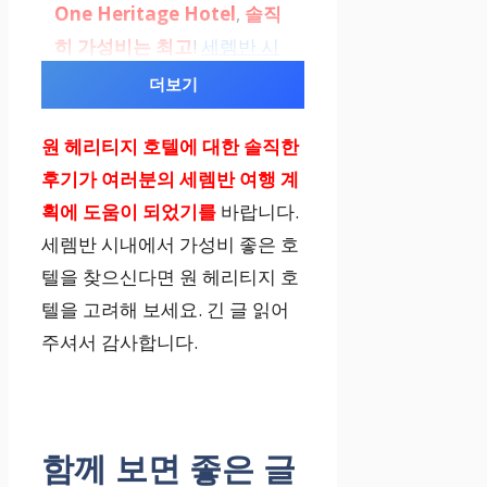
반
One Heritage Hotel
,
솔직
시
히 가성비는 최고
!
세렘반 시
내
내
접근성이
좋아 뚜벅이 여
더보기
중
행자에게
안성맞춤이죠.
심
원 헤리티지 호텔에
대한 솔직한
에
후기가
여러분의 세렘반 여행
계
위
획에 도움이 되었기를
바랍니다.
치
세렘반 시내에서 가성비 좋은 호
텔을 찾으신다면 원 헤리티지 호
텔을 고려해 보세요. 긴 글 읽어
솔직히 방음은 조금 아쉬웠어
주셔서 감사합니다.
요. 비즈니스 출장이라면 괜
찮지만, 커플이나 가족 여행
이라면 다른 곳을 고려하는
방
함께 보면 좋은 글
게 좋을 것 같아요.
음