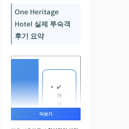
아웃도어뷰, 무
One Heritage
료 Wi-Fi, 에어
Hotel 실제 투숙객
컨
후기 요약
Escapade Suit
e
23m²
✔️
킹베드 1개
가
격
욕조, 무료 Wi-F
대
더보기
i, 에어컨
비