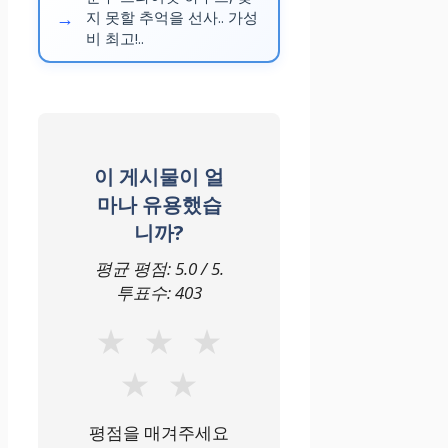
지 못할 추억을 선사.. 가성
후
비 최고!..
기
)
호
텔
이 게시물이 얼
로
마나 유용했습
니까?
비
에
평균 평점:
5.0
/ 5.
대
투표수:
403
한
★
★
★
기
★
★
대
감
평점을 매겨주세요
낮