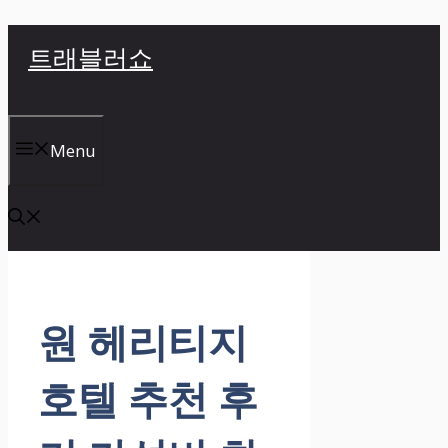
컨
트래블러쇼
텐
츠
로
건
Menu
너
뛰
기
원 헤리티지
호텔 추천 후