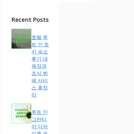
Recent Posts
호텔 루
트 인 토
키 숙소
후기 대
욕장과
조식 뷔
페 서비
스 총정
리
루트 인
그란티
아 다자
이후 솔