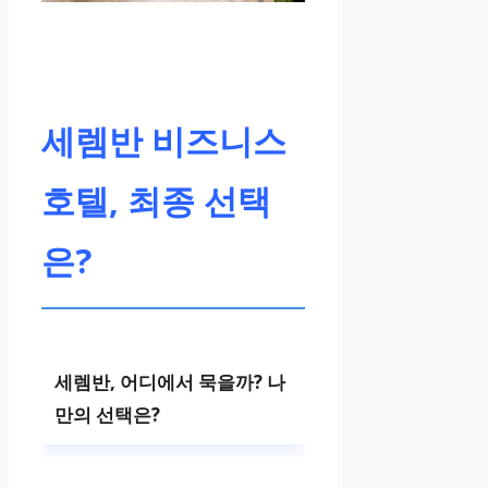
✔️
깔
끔
세렘반 비즈니스
한
객
호텔, 최종 선택
실
상
은?
태
유
지
세렘반, 어디에서 묵을까? 나
✔️
만의 선택은?
세
렘