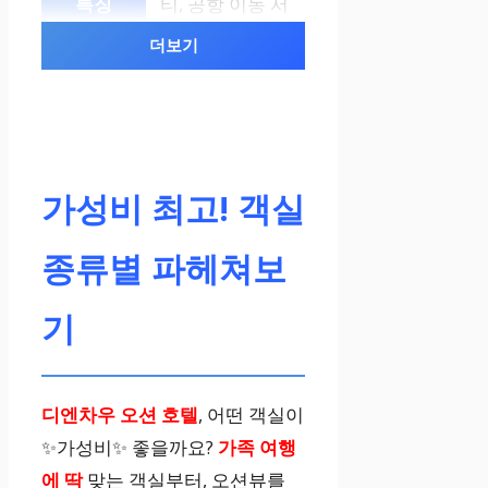
티, 공항 이동 서
비스 제공
더보기
Ocean Hotel Di
en Chau
가성비 최고! 객실
무료 주차, 무료
Wi-Fi, 다양한
종류별 파헤쳐보
액티비티
기
디엔차우 오션 호텔
, 어떤 객실이
✨가성비✨ 좋을까요?
가족 여행
에 딱
맞는 객실부터, 오션뷰를