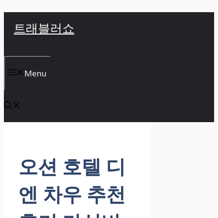
컨
트래블러쇼
텐
츠
로
건
Menu
너
뛰
기
오션 호텔 디
엔 차우 추천