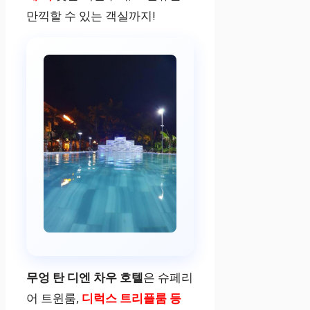
만끽할 수 있는 객실까지!
무엉 탄 디엔 차우 호텔
은 슈페리
어 트윈룸,
디럭스 트리플룸 등