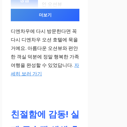
인 오션뷰
더보기
4인 가족, 넉넉
한 공간 선호
디엔차우에 다시 방문한다면 꼭
다시 디엔차우 오션 호텔에 묵을
거예요. 아름다운 오션뷰와 편안
슈페리어 트윈
한 객실 덕분에 정말 행복한 가족
룸
여행을 완성할 수 있었답니다.
자
세히 보러 가기
가성비, 깔끔한
객실
2~3인 가족, 실
친절함에 감동! 실
속있는 여행