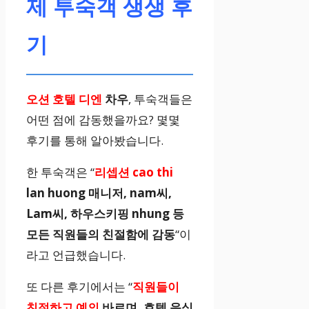
제 투숙객 생생 후
스위트룸
기
고급 인테리어,
넓은 거실
오션 호텔 디엔
차우
, 투숙객들은
어떤 점에 감동했을까요? 몇몇
특별한 날, 럭셔
후기를 통해 알아봤습니다.
리 경험
한 투숙객은 “
리셉션 cao thi
lan huong 매니저, nam씨,
Lam씨, 하우스키핑 nhung 등
모든 직원들의 친절함에 감동
“이
라고 언급했습니다.
또 다른 후기에서는 “
직원들이
친절하고 예의
바르며, 호텔 음식