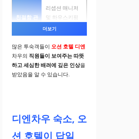
리셉션 매니저
및 하우스키핑
직원들의 친절
더보기
함에 감동
많은 투숙객들이
오션 호텔 디엔
차우의
직원들이 보여주는 따뜻
민 푸 다이아몬
하고 세심한 배려에 깊은 인상
을
드 팰리스 호텔
받았음을 알 수 있습니다.
세심한 서비스
와 고객을 배려
하는 친절함에
대한 칭찬
디엔차우 숙소, 오
션 호텔이 답일
무옹 탄 럭셔리