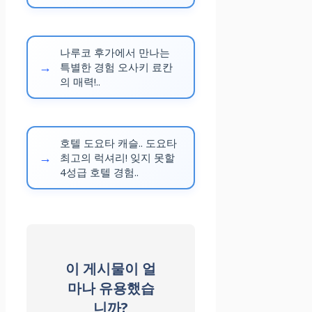
무료 주차, 레스
토랑
나루코 후가에서 만나는
배낭 여행객, 해
특별한 경험 오사키 료칸
의 매력!..
변 선호 여행객
무옹 탄 럭셔리
호텔 도요타 캐슬.. 도요타
디엔 람
최고의 럭셔리! 잊지 못할
4성급 호텔 경험..
워터파크, 액티
비티, 럭셔리
골프 코스, 스파
이 게시물이 얼
마나 유용했습
니까?
가족, 럭셔리 선