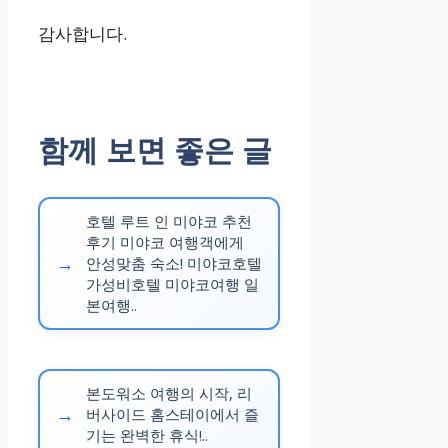
시설
감사합니다.
수영장, 피트니
스 센터
함께 보면 좋은 글
가족, 비즈니스
여행객
호텔 루트 인 미야코 추천
후기 미야코 여행객에게
Binh Minh Di
안성맞춤 숙소! 미야코호텔
가성비호텔 미야코여행 일
en
Chau Hotel
본여행..
가성비, 해변 근
접
본도워소 여행의 시작, 리
버사이드 홈스테이에서 즐
기는 완벽한 휴식!..