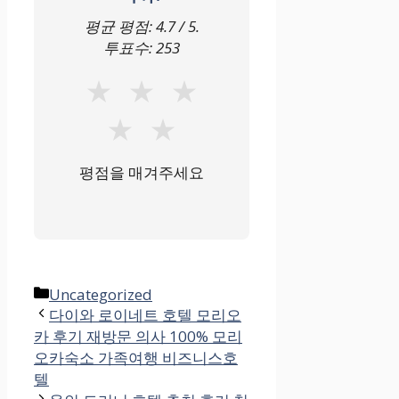
호 여행객
평균 평점:
4.7
/ 5.
투표수:
253
★
★
★
민 푸 다이아몬
드 팰리스 호텔
★
★
훌륭한 시설, 친
평점을 매겨주세요
절한 서비스
스팀룸, 피트니
스 센터
카
Uncategorized
테
다이와 로이네트 호텔 모리오
카 후기 재방문 의사 100% 모리
고
커플, 편안한 휴
오카숙소 가족여행 비즈니스호
리
식 선호 여행객
텔