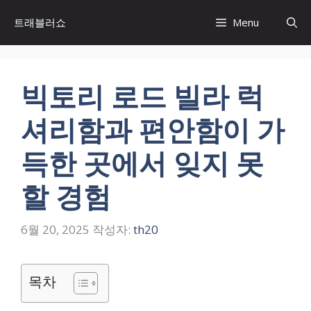
컨
트래블러쇼
Menu
텐
츠
로
건
빅토리 로드 빌라 럭
너
뛰
셔리함과 편안함이 가
기
득한 곳에서 잊지 못
할 경험
6월 20, 2025
작성자:
th20
목차