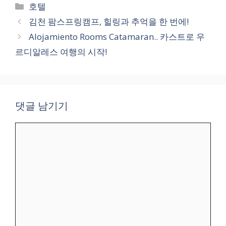
카
호텔
테
김천 팜스프링캠프, 힐링과 추억을 한 번에!
고
Alojamiento Rooms Catamaran.. 카스트로 우
리
르디알레스 여행의 시작!
댓글 남기기
댓
글