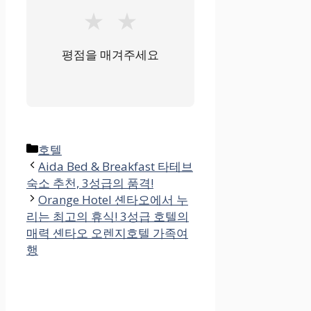
★
★
평점을 매겨주세요
카
호텔
테
Aida Bed & Breakfast 타테브
고
숙소 추천, 3성급의 품격!
리
Orange Hotel 셴타오에서 누
리는 최고의 휴식! 3성급 호텔의
매력 셴타오 오렌지호텔 가족여
행