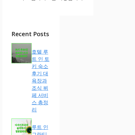
Recent Posts
호텔 루
트 인 토
키 숙소
후기 대
욕장과
조식 뷔
페 서비
스 총정
리
루트 인
그란티