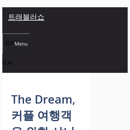
컨
트래블러쇼
텐
츠
로
건
Menu
너
뛰
기
The Dream,
커플 여행객