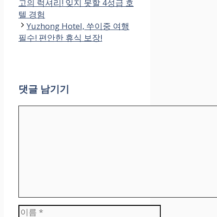
고
고의 럭셔리! 잊지 못할 4성급 호
리
텔 경험
Yuzhong Hotel, 쑤이중 여행
필수! 편안한 휴식 보장!
댓글 남기기
댓
글
이