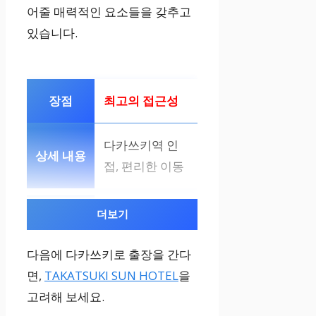
어줄 매력적인 요소들을 갖추고
있습니다.
최고의 접근성
다카쓰키역 인
접, 편리한 이동
더보기
가성비
다음에 다카쓰키로 출장을 간다
출장 비용 절감
면,
TAKATSUKI SUN HOTEL
을
고려해 보세요.
쾌적함