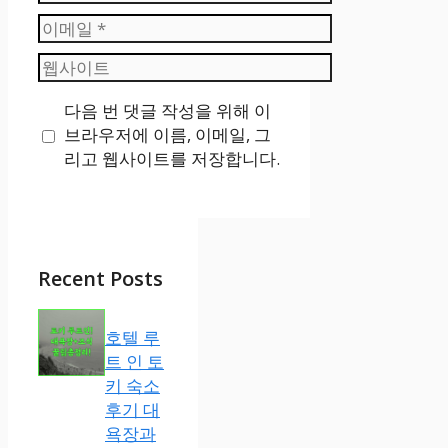
름
이
메
웹
일
사
다음 번 댓글 작성을 위해 이
이
브라우저에 이름, 이메일, 그
트
리고 웹사이트를 저장합니다.
Recent Posts
호텔 루
트 인 토
키 숙소
후기 대
욕장과