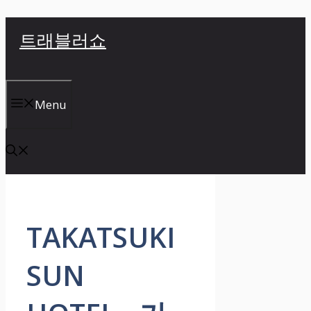
컨
트래블러쇼
텐
츠
로
건
Menu
너
뛰
기
TAKATSUKI
SUN