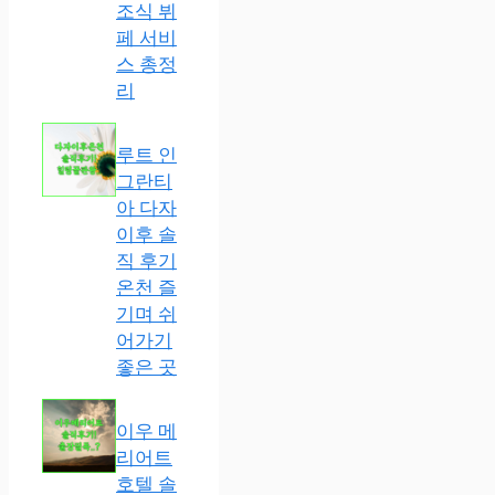
조식 뷔
페 서비
스 총정
리
루트 인
그란티
아 다자
이후 솔
직 후기
온천 즐
기며 쉬
어가기
좋은 곳
이우 메
리어트
호텔 솔