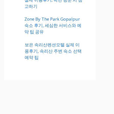
고하기
Zone By The Park Gopalpur
숙소 후기, 세심한 서비스와 예
약 팁 공유
보은 속리산펜션모텔 실제 이
용후기, 속리산 주변 숙소 선택
예약 팁