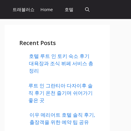
트래블러쇼
Home
호텔
Recent Posts
호텔 루트 인 토키 숙소 후기
대욕장과 조식 뷔페 서비스 총
정리
루트 인 그란티아 다자이후 솔
직 후기 온천 즐기며 쉬어가기
좋은 곳
이우 메리어트 호텔 솔직 후기,
출장객을 위한 예약 팁 공유