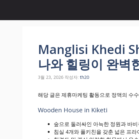
컨
텐
츠
로
건
너
Manglisi Khedi
뛰
기
나와 힐링이 완벽
3월 23, 2026
작성자:
th20
해당 글은 제휴마케팅 활동으로 정액의 수수
Wooden House in Kiketi
숲으로 둘러싸인 아늑한 정원과 바비
침실 4개와 풀키친을 갖춘 넓은 프라