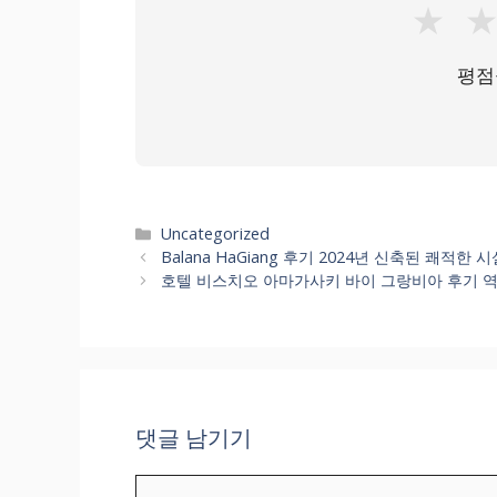
★
평점
카
Uncategorized
테
Balana HaGiang 후기 2024년 신축된 쾌
고
호텔 비스치오 아마가사키 바이 그랑비아 후기 역
리
댓글 남기기
댓