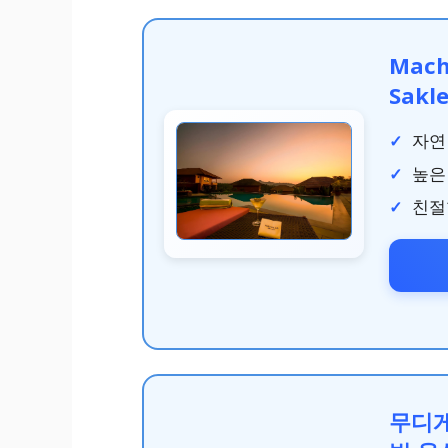
Mach
Sakl
자연
높은
친절
무디게