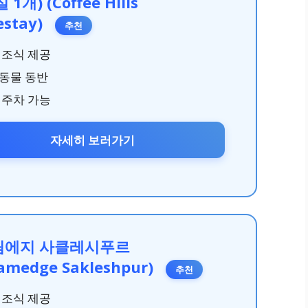
 1개) (Coffee Hills
stay)
추천
 조식 제공
동물 동반
 주차 가능
자세히 보러가기
림에지 사클레시푸르
eamedge Sakleshpur)
추천
 조식 제공