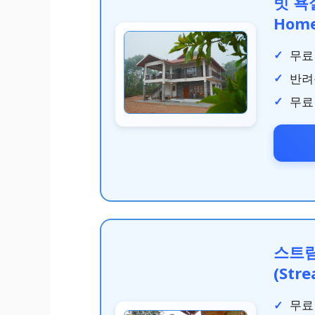
빗 욕실
Home
무료
반려
무료
스트
(Str
무료