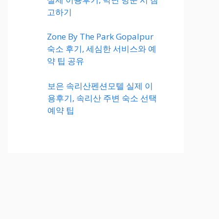
고하기
Zone By The Park Gopalpur
숙소 후기, 세심한 서비스와 예
약 팁 공유
보은 속리산펜션모텔 실제 이
용후기, 속리산 주변 숙소 선택
예약 팁