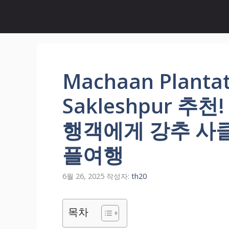
컨
텐
츠
로
건
너
Machaan Plantat
뛰
기
Sakleshpur 추천
행객에게 강추 사
플여행
6월 26, 2025
작성자:
th20
목차