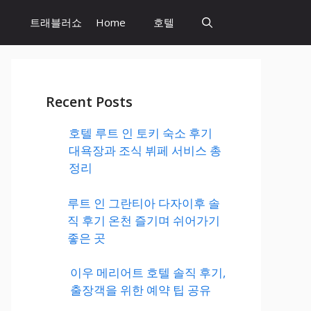
트래블러쇼
Home
호텔
Recent Posts
호텔 루트 인 토키 숙소 후기
대욕장과 조식 뷔페 서비스 총
정리
루트 인 그란티아 다자이후 솔
직 후기 온천 즐기며 쉬어가기
좋은 곳
이우 메리어트 호텔 솔직 후기,
출장객을 위한 예약 팁 공유