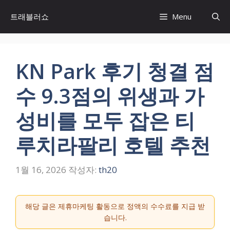
컨
트래블러쇼
Menu
텐
츠
로
건
KN Park 후기 청결 점
너
뛰
수 9.3점의 위생과 가
기
성비를 모두 잡은 티
루치라팔리 호텔 추천
1월 16, 2026
작성자:
th20
해당 글은 제휴마케팅 활동으로 정액의 수수료를 지급 받
습니다.