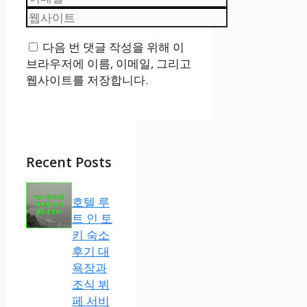
메
웹
일
사
다음 번 댓글 작성을 위해 이
이
브라우저에 이름, 이메일, 그리고
트
웹사이트를 저장합니다.
Recent Posts
호텔 루
트 인 토
키 숙소
후기 대
욕장과
조식 뷔
페 서비