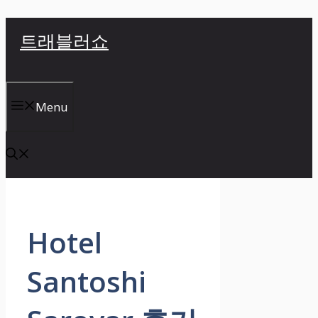
컨
트래블러쇼
텐
츠
로
건
Menu
너
뛰
기
Hotel
Santoshi