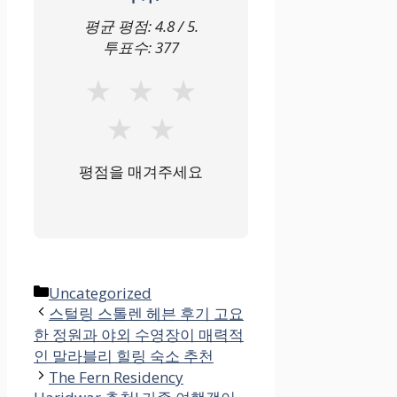
평균 평점:
4.8
/ 5.
투표수:
377
★
★
★
★
★
평점을 매겨주세요
카
Uncategorized
테
스털링 스톨렌 헤븐 후기 고요
한 정원과 야외 수영장이 매력적
고
인 말라블리 힐링 숙소 추천
리
The Fern Residency