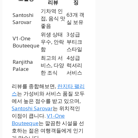
리뷰
징
기차역 인
63개 객
Santoshi
접, 음식 맛
Sarovar
실 보유
좋음
위생 상태
3성급
V1-One
우수, 안락
부티크
Bouteeque
함
스타일
최고의 서
4성급
Ranjitha
비스, 다양
럭셔리
Palace
한 조식
서비스
리뷰를 종합해보면,
란지타 팰리
스
는 가성비와 서비스 품질 모두
에서 높은 점수를 받고 있으며,
Santoshi Sarovar
는 위치적인
이점이 큽니다.
V1-One
Bouteeque
는 깔끔한 시설을 선
호하는 젊은 여행객들에게 인기
가 많습니다.