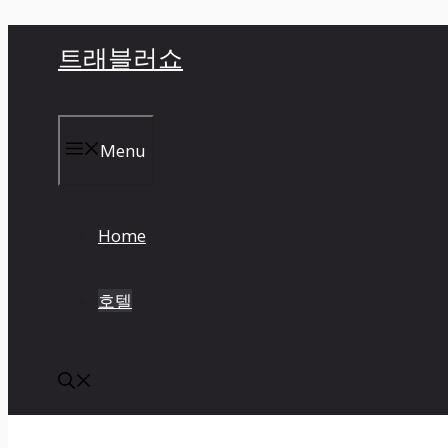
컨
트래블러쇼
텐
츠
로
건
Menu
너
뛰
기
Home
호텔