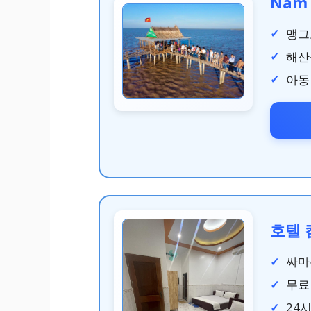
Nam 
맹그
해산
아동
호텔 캄
싸마
무료
24