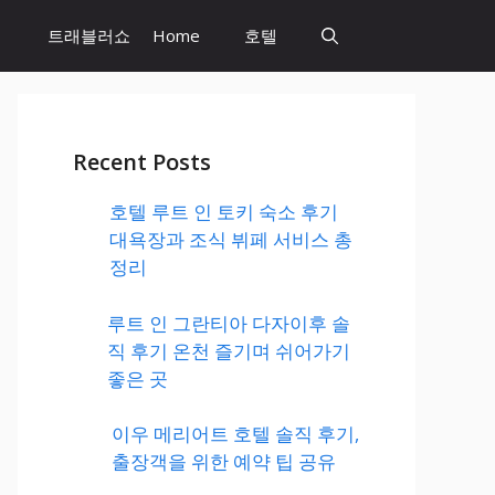
트래블러쇼
Home
호텔
Recent Posts
호텔 루트 인 토키 숙소 후기
대욕장과 조식 뷔페 서비스 총
정리
루트 인 그란티아 다자이후 솔
직 후기 온천 즐기며 쉬어가기
좋은 곳
이우 메리어트 호텔 솔직 후기,
출장객을 위한 예약 팁 공유