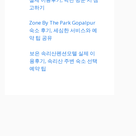
고하기
Zone By The Park Gopalpur
숙소 후기, 세심한 서비스와 예
약 팁 공유
보은 속리산펜션모텔 실제 이
용후기, 속리산 주변 숙소 선택
예약 팁