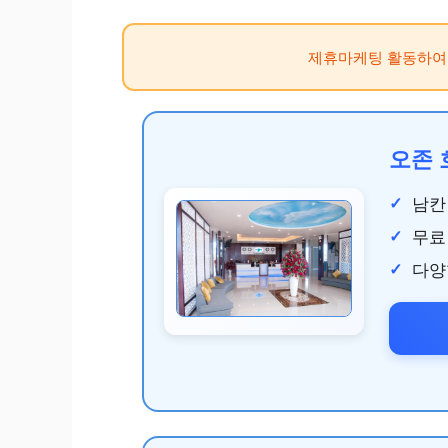
제휴마케팅 활동하여
오존 호
남칸
무료
다양