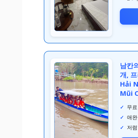
남칸의
개, 프
Hải 
Mũi 
무료
애완
저렴