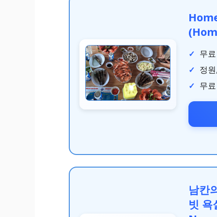
Home
(Hom
무료
정원
무료 
남칸의
빗 욕실