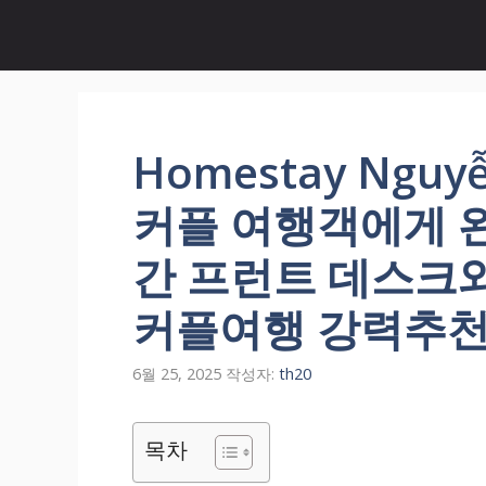
컨
텐
츠
로
건
너
Homestay Nguy
뛰
기
커플 여행객에게 완
간 프런트 데스크와 
커플여행 강력추
6월 25, 2025
작성자:
th20
목차