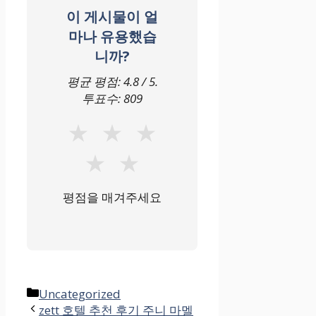
이 게시물이 얼
마나 유용했습
니까?
평균 평점:
4.8
/ 5.
투표수:
809
★
★
★
★
★
평점을 매겨주세요
카
Uncategorized
테
zett 호텔 추천 후기 주니 마멜