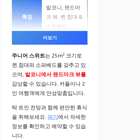
발코니, 랜드마
크 뷰, 퀸 침대 &
소파베드
더보기
커플, 2인 여행
객
주니어 스위트
는 25m² 크기로
퀸 침대와 소파베드를 갖추고 있
으며,
발코니에서 랜드마크 뷰를
쿼드러플룸 (바
감상할 수 있습니다. 커플이나 2
다 전망)
인 여행객에게 안성맞춤입니다.
씨뷰, 퀸 침대 2
탁 트인 전망과 함께 편안한 휴식
개
을 취해보세요.
여기
에서 자세한
정보를 확인하고 예약할 수 있습
니다.
가족, 친구 그룹