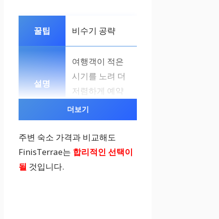
비수기 공략
여행객이 적은
시기를 노려 더
저렴하게 예약
하세요.
더보기
주변 숙소 가격과 비교해도
프로모션 코드
FinisTerrae는
합리적인 선택이
확인
될
것입니다.
예약 시
할인 코
드를 꼼꼼히
확
인하여 적용하