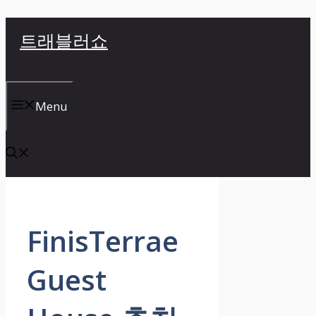
컨
트래블러쇼
텐
츠
로
건
Menu
너
뛰
기
FinisTerrae
Guest