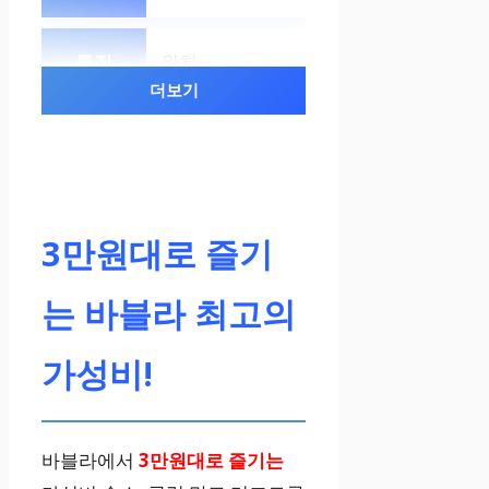
위치
더보기
바블라
편의시설
3만원대로 즐기
무료 Wi-Fi, 주
는 바블라 최고의
차장, 24시간 프
런트 데스크 등
가성비!
서비스
바블라에서
3만원대로 즐기는