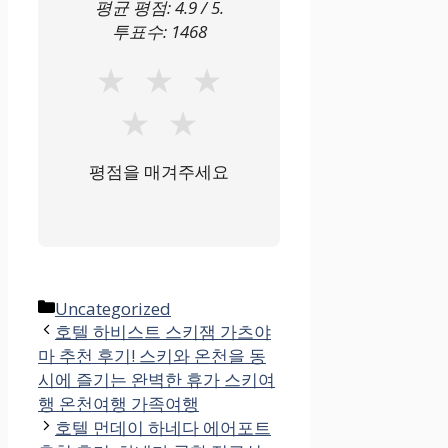
평균 평점:
4.9
/ 5.
투표수:
1468
★
★
★
★
★
평점을 매겨주세요
카
Uncategorized
테
호텔 하비스트 스키잼 가츠야
마 추천 후기! 스키와 온천을 동
고
시에 즐기는 완벽한 휴가 스키여
리
행 온천여행 가족여행
호텔 먼데이 하네다 에어포트