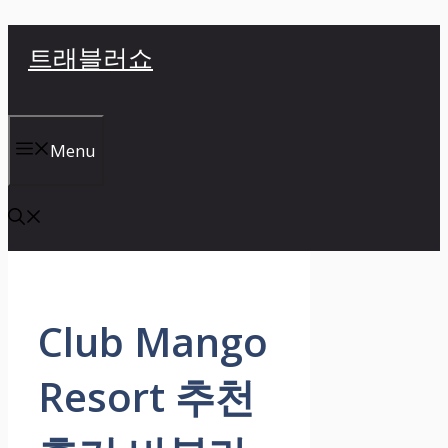
컨
트래블러쇼
텐
츠
로
건
Menu
너
뛰
기
Club Mango
Resort 추천