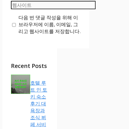
웹
일
사
다음 번 댓글 작성을 위해 이
이
브라우저에 이름, 이메일, 그
트
리고 웹사이트를 저장합니다.
Recent Posts
호텔 루
트 인 토
키 숙소
후기 대
욕장과
조식 뷔
페 서비