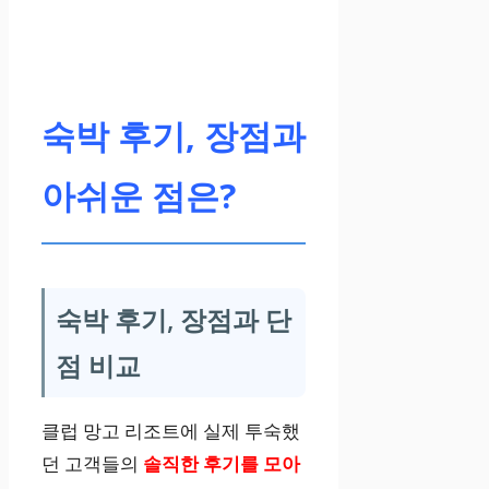
더블베드 1개
편의시설
숙박 후기, 장점과
에어컨, 무료 Wi
아쉬운 점은?
-Fi
부대시설
숙박 후기, 장점과 단
주차장,
24시간
점 비교
프런트 데스크
,
룸서비스
클럽 망고 리조트에 실제 투숙했
던 고객들의
솔직한 후기를 모아