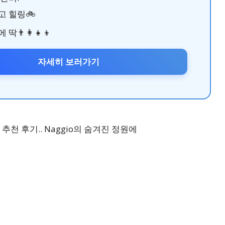
고 힐링🚲
👨‍👩‍👧‍👦
자세히 보러가기