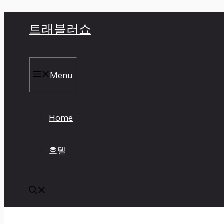
컨
트래블러쇼
텐
츠
로
건
Menu
너
뛰
기
Home
호텔