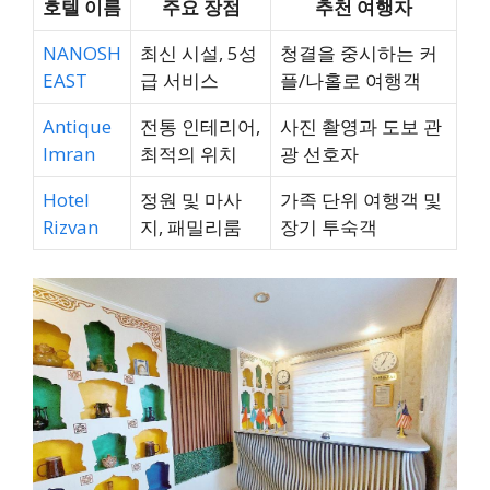
호텔 이름
주요 장점
추천 여행자
NANOSH
최신 시설, 5성
청결을 중시하는 커
EAST
급 서비스
플/나홀로 여행객
Antique
전통 인테리어,
사진 촬영과 도보 관
Imran
최적의 위치
광 선호자
Hotel
정원 및 마사
가족 단위 여행객 및
Rizvan
지, 패밀리룸
장기 투숙객