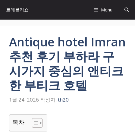
컨
트래블러쇼
Menu
텐
츠
로
건
Antique hotel Imran
너
뛰
추천 후기 부하라 구
기
시가지 중심의 앤티크
한 부티크 호텔
1월 24, 2026
작성자:
th20
목차