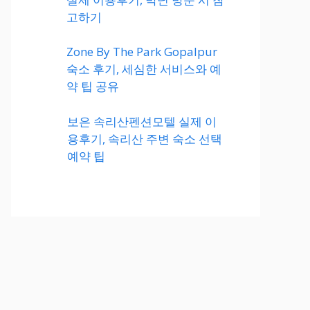
고하기
Zone By The Park Gopalpur
숙소 후기, 세심한 서비스와 예
약 팁 공유
보은 속리산펜션모텔 실제 이
용후기, 속리산 주변 숙소 선택
예약 팁