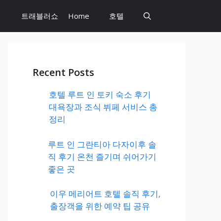
트래블러쇼
Home
호텔
Recent Posts
호텔 루트 인 토키 숙소 후기
대욕장과 조식 뷔페 서비스 총
정리
루트 인 그란티아 다자이후 솔
직 후기 온천 즐기며 쉬어가기
좋은 곳
이우 메리어트 호텔 솔직 후기,
출장객을 위한 예약 팁 공유