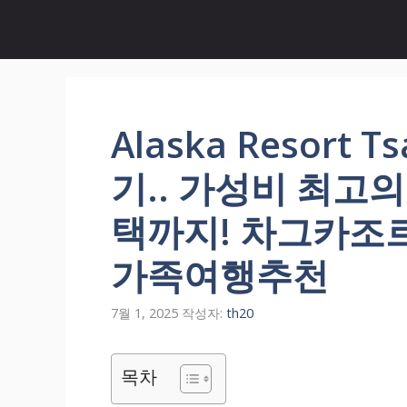
컨
텐
츠
로
건
너
Alaska Resort 
뛰
기
기.. 가성비 최고의
택까지! 차그카조
가족여행추천
7월 1, 2025
작성자:
th20
목차