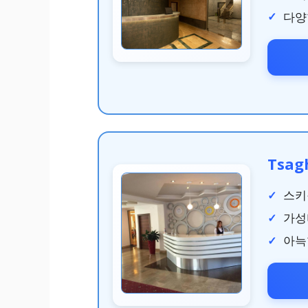
다양
Tsag
스키
가성
아늑