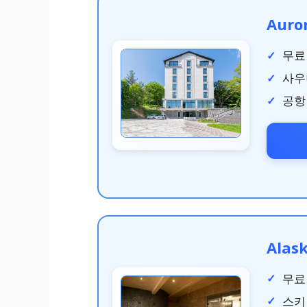
Auro
무료 
사우
공항
Alas
무료
스키