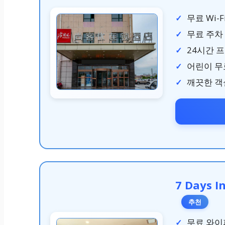
무료 Wi-
무료 주차 
24시간 
어린이 무
깨끗한 객실
7 Days I
추천
무료 와이