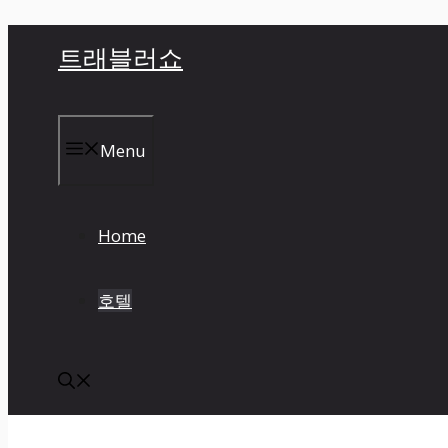
컨
트래블러쇼
텐
츠
로
건
Menu
너
뛰
기
Home
호텔