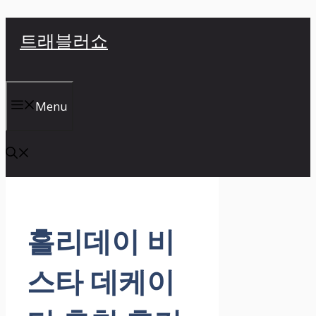
컨
트래블러쇼
텐
츠
로
건
Menu
너
뛰
기
홀리데이 비
스타 데케이