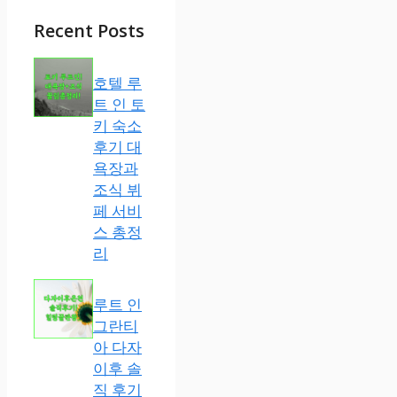
Recent Posts
호텔 루
트 인 토
키 숙소
후기 대
욕장과
조식 뷔
페 서비
스 총정
리
루트 인
그란티
아 다자
이후 솔
직 후기