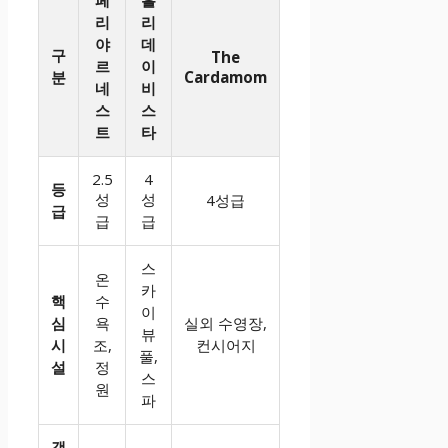
페
홀
리
리
야
데
구
The
르
이
분
Cardamom
네
비
스
스
트
타
2.5
4
등
성
성
4성급
급
급
급
스
온
카
핵
수
이
심
욕
실외 수영장,
뷰
시
조,
컨시어지
풀,
설
정
스
원
파
객