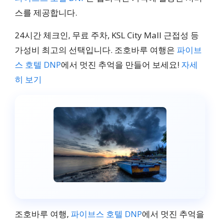
정보 없음
스를 제공합니다.
24시간 체크인, 무료 주차, KSL City Mall 근접성 등
파이브스 호텔 DNP
가성비 최고의 선택입니다. 조호바루 여행은
파이브
스 호텔 DNP
에서 멋진 추억을 만들어 보세요!
자세
2성급
히 보기
도심 위치, 24시간 체크
인, KSL City Mall 근접
₩45,340 부터
조호바루 여행,
파이브스 호텔 DNP
에서 멋진 추억을