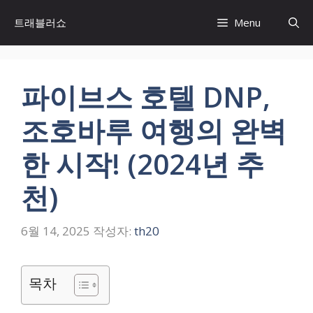
컨
트래블러쇼
Menu
텐
츠
로
건
파이브스 호텔 DNP,
너
뛰
조호바루 여행의 완벽
기
한 시작! (2024년 추
천)
6월 14, 2025
작성자:
th20
목차