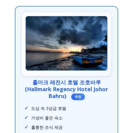
홀마크 레전시 호텔 조호바루
(Hallmark Regency Hotel Johor
Bahru)
추천
도심 속 3성급 호텔
가성비 좋은 숙소
훌륭한 조식 제공