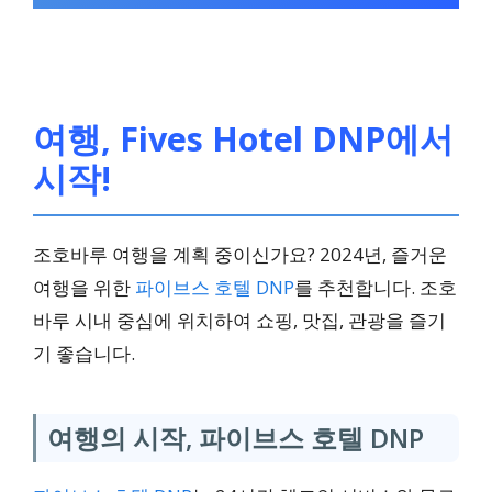
₩565,154 부터
뉴욕 호텔
여행, Fives Hotel DNP에서
시작!
4성급
조호바루 여행을 계획 중이신가요? 2024년, 즐거운
조호바루 시내 중심, 수영
여행을 위한
파이브스 호텔 DNP
를 추천합니다. 조호
장, 스파, 훌륭한 식음료
바루 시내 중심에 위치하여 쇼핑, 맛집, 관광을 즐기
기 좋습니다.
₩44,698 부터
여행의 시작, 파이브스 호텔 DNP
홀마크 레전시 호텔