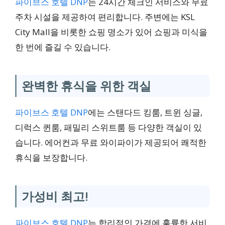
파이브스 호텔 DNP
는 24시간 체크인 서비스와 무료
3성급
주차 시설을 제공하여 편리합니다. 주변에는 KSL
City Mall을 비롯한 쇼핑 명소가 있어 쇼핑과 미식을
조호바루 시내 중심, KSL
한 번에 즐길 수 있습니다.
City Mall 근접, 조식
완벽한 휴식을 위한 객실
₩69,647 부터
파이브스 호텔 DNP
에는 스탠다드 킹룸, 트윈 싱글,
Haven Inn
디럭스 퀸룸, 패밀리 스위트룸 등 다양한 객실이 있
습니다. 에어컨과 무료 와이파이가 제공되어 쾌적한
5성급
휴식을 보장합니다.
도심 위치, 공항 이동 교
가성비 최고!
통편, 24시간 체크인
파이브스 호텔 DNP
는 합리적인 가격에 훌륭한 서비