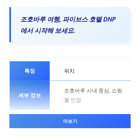
조호바루 여행, 파이브스 호텔 DNP
에서 시작해 보세요.
위치
조호바루 시내 중심, 쇼핑
몰 인접
더보기
편의 시설