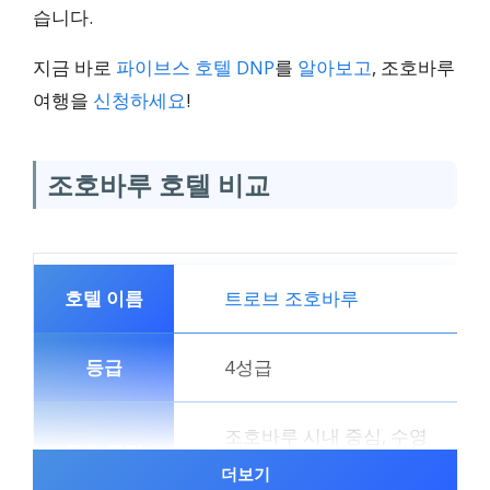
습니다.
지금 바로
파이브스 호텔 DNP
를
알아보고
, 조호바루
여행을
신청하세요
!
조호바루 호텔 비교
트로브 조호바루
4성급
조호바루 시내 중심, 수영
장, 훌륭한 식음료
더보기