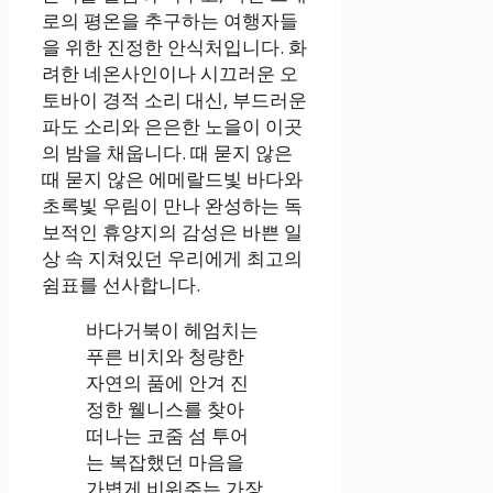
로의 평온을 추구하는 여행자들
을 위한 진정한 안식처입니다. 화
려한 네온사인이나 시끄러운 오
토바이 경적 소리 대신, 부드러운
파도 소리와 은은한 노을이 이곳
의 밤을 채웁니다. 때 묻지 않은
때 묻지 않은 에메랄드빛 바다와
초록빛 우림이 만나 완성하는 독
보적인 휴양지의 감성은 바쁜 일
상 속 지쳐있던 우리에게 최고의
쉼표를 선사합니다.
바다거북이 헤엄치는
푸른 비치와 청량한
자연의 품에 안겨 진
정한 웰니스를 찾아
떠나는 코줌 섬 투어
는 복잡했던 마음을
가볍게 비워주는 가장