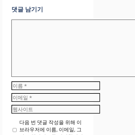
댓글 남기기
댓
글
이
름
이
메
웹
일
사
다음 번 댓글 작성을 위해 이
이
브라우저에 이름, 이메일, 그
트