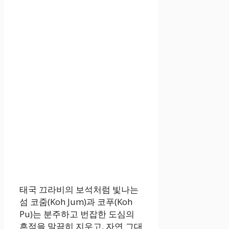
태국 끄라비의 보석처럼 빛나는
섬 코줌(Koh Jum)과 코푸(Koh
Pu)는 분주하고 번잡한 도심의
흔적을 말끔히 지우고, 자연 그대