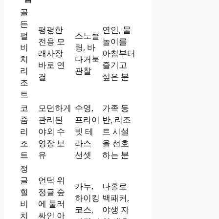
골
든
평평한
연인, 물
펄
스노클
전용 모
놀이를
비
링, 바
래사장
아침부터
치
다거북
바로 연
즐기고
리
관찰
결
싶은 분
조
트
코
모던하게
수영,
가족 동
줌
관리된
프라이
반, 리조
리
야외 수
빗 테
트 시설
조
영장 보
라스
을 선호
트
유
선셋
하는 분
정
글
언덕 위
카누,
나홀로
힐
정글 숲
하이킹
백패커,
비
에 둘러
코스,
야생 자
치
싸인 아