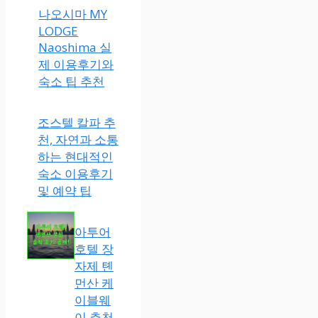
나오시마 MY
LODGE
Naoshima 실
제 이용후기와
숙소 팁 추천
조스텔 칼파 추
천, 자연과 소통
하는 현대적인
숙소 이용후기
및 예약 팁
아투어
호텔 장
자제 톈
먼산 케
이블웨
이 추천