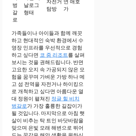
자전거
연 애호
벙
날로그
탐방
가
갈
형태
로
가족들이나 아이들과 함께 깨끗
하고 현대적인 숙박 환경에서 수
영장 인프라를 우선적으로 경험
하고 싶다면
코 줌 리조트
를 살펴
보시는 것을 권해드립니다. 반면
고요한 오지 속 가공되지 않은 모
험을 꿈꾸며 가벼운 가방 하나 메
고 섬 전역을 자전거나 하이킹으
로 개척하고 싶다면 아름다운 열
대 정원이 펼쳐진
정글 힐 비치
벙갈로
가 가장 훌륭한 길잡이가
될 것입니다. 마지막으로 아침 햇
살이 비추는 탁 트인 바닷바람을
맞으며 은빛 모래 해변으로 뛰어
드는 꿈같은 해안 생활을 원하신