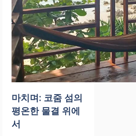
마치며: 코줌 섬의
평온한 물결 위에
서