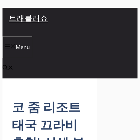
컨
트래블러쇼
텐
츠
로
건
Menu
너
뛰
기
코 줌 리조트
태국 끄라비