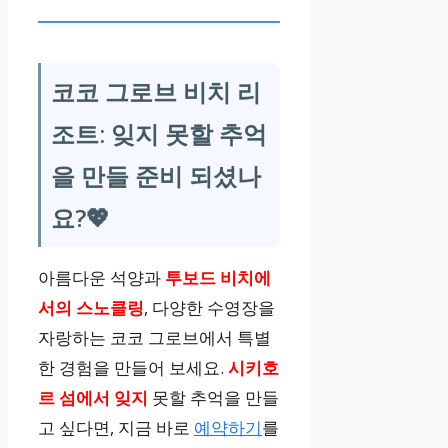
최신 운동 기구
코코 그로브 비치 리
키즈 클럽
조트: 잊지 못할 추억
어린이 프로그
을 만들 준비 되셨나
램
요?💖
기타 서비스
아름다운 석양과
투보드 비치에
서의 스노클링
, 다양한 수영장을
24시간 프런트,
자랑하는 코코 그로브에서 특별
룸
, 세탁, 셔틀,
한 경험을 만들어 보세요.
시키호
렌터카
르 섬에서 잊지
못할 추억을 만들
고 싶다면, 지금 바로
예약하기
를