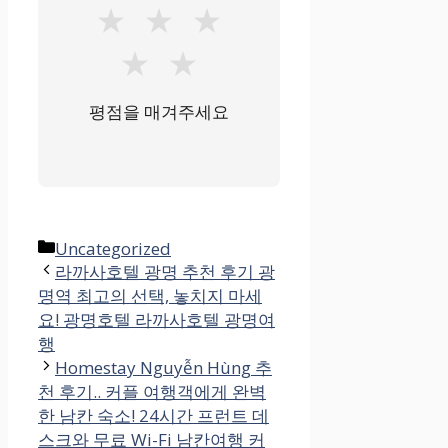
★
★
★
★
★
평점을 매겨주세요
카
Uncategorized
테
라까사호텔 광명 추천 후기 광
명역 최고의 선택, 놓치지 마세
고
요! 광명호텔 라까사호텔 광명여
리
행
Homestay Nguyễn Hùng 추
천 후기.. 커플 여행객에게 완벽
한 남칸 숙소! 24시간 프런트 데
스크와 무료 Wi-Fi 남칸여행 커