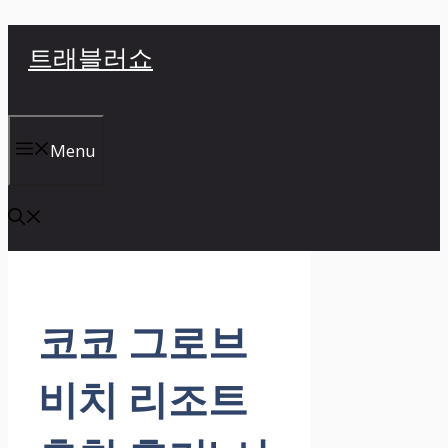
컨
트래블러쇼
텐
츠
로
건
Menu
너
뛰
기
코코 그로브
비치 리조트