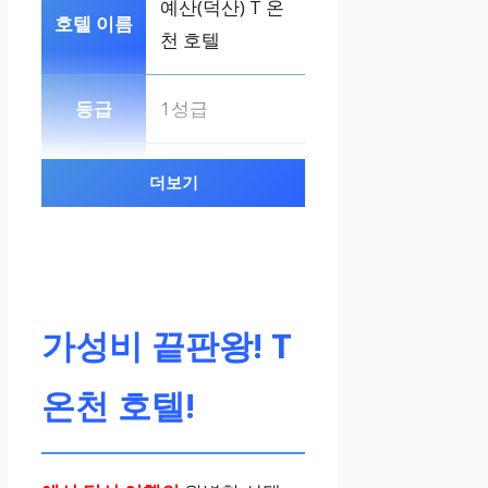
예산(덕산) T 온
천 호텔
1성급
객실 쾌적, 주차,
더보기
100% 온천수
가성비 끝판왕! T
온천 호텔!