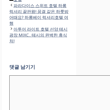
테
파라다이스 스위트 호텔 하롱
고
럭셔리 끝판왕! 꿈결 같은 하룻밤
리
어때요? 하롱베이 럭셔리호텔 여
행
아투어 라이트 호텔 선양 톄시
광장 MIXC.. 톄시의 완벽한 휴식
처!
댓글 남기기
댓
글