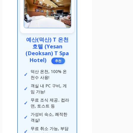
예산(덕산) T 온천
호텔 (Yesan
(Deoksan) T Spa
Hotel)
추천
덕산 온천, 100% 온
천수 사용!
객실 내 PC 구비, 게
임 가능!
무료 조식 제공.. 컵라
면, 토스트 등
가성비 숙소, 쾌적한
객실!
무료 취소 가능, 부담