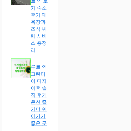
트 인 토
키 숙소
후기 대
욕장과
조식 뷔
페 서비
스 총정
리
루트 인
그란티
아 다자
이후 솔
직 후기
온천 즐
기며 쉬
어가기
좋은 곳