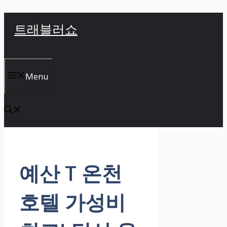
컨
트래블러쇼
텐
츠
로
건
Menu
너
뛰
기
예산 T 온천
호텔 가성비