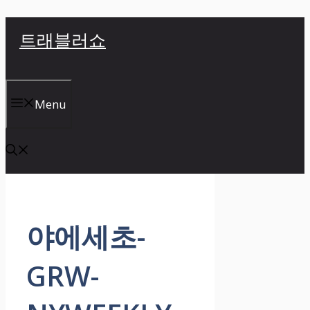
컨
트래블러쇼
텐
츠
로
건
Menu
너
뛰
기
야에세초-
GRW-