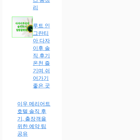
리
루트 인
그란티
아 다자
이후 솔
직 후기
온천 즐
기며 쉬
어가기
좋은 곳
이우 메리어트
호텔 솔직 후
기, 출장객을
위한 예약 팁
공유