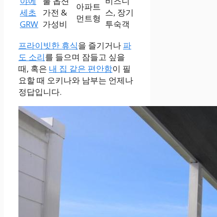
야에
풀 옵션
비즈니
아파트
세초
가전 &
스, 장기
먼트형
GRW
가성비
투숙객
프라이빗한 휴식
을 즐기거나
파
도 소리
를 들으며 잠들고 싶을
때, 혹은
내 집 같은 편안함
이 필
요할 때 오키나와 남부는 언제나
정답입니다.