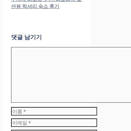
션뷰 럭셔리 숙소 후기
댓글 남기기
댓
글
이
름
이
메