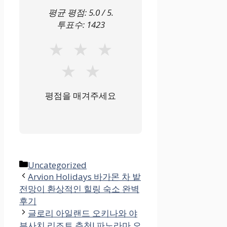
평균 평점:
5.0
/ 5.
투표수:
1423
★
★
★
★
★
평점을 매겨주세요
카
Uncategorized
테
Arvion Holidays 바가몬 차 밭
전망이 환상적인 힐링 숙소 완벽
고
후기
리
글로리 아일랜드 오키나와 야
부사치 리조트 추천! 파노라마 오