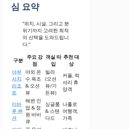
심 요약
“위치, 시설, 그리고 분
위기까지 고려한 최적
의 선택을 도와드립니
다.”
주요 강
객실 타
추천 대
구분
점
입
상
야부
야외 온
빌라
커플, 럭
사치
수 욕조
(오션
셔리 휴
리조
& 오션
뷰/가
양객
트
뷰
든뷰)
해변 인
미바
싱글룸
나홀로
접 & 정
루 펜
& 스탠
여행객,
원 바비
션
다드
가족
큐