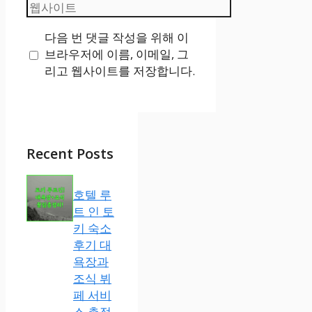
웹
일
사
다음 번 댓글 작성을 위해 이
이
브라우저에 이름, 이메일, 그
트
리고 웹사이트를 저장합니다.
Recent Posts
호텔 루
트 인 토
키 숙소
후기 대
욕장과
조식 뷔
페 서비
스 총정