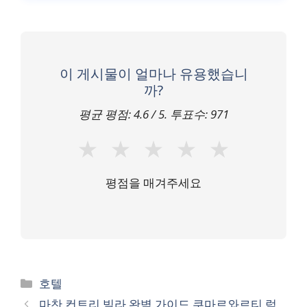
이 게시물이 얼마나 유용했습니
까?
평균 평점:
4.6
/ 5. 투표수:
971
★
★
★
★
★
평점을 매겨주세요
카
호텔
테
마찬 컨트리 빌라 완벽 가이드 쿠마르와르티 럭