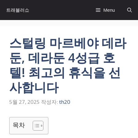
컨
트래블러쇼
Menu
텐
츠
로
건
스털링 마르베야 데라
너
뛰
둔, 데라둔 4성급 호
기
텔! 최고의 휴식을 선
사합니다
5월 27, 2025
작성자:
th20
목차