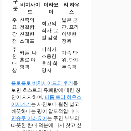
구
비치사이
이라요
리 하우
분
드
이
스
주
신축의
넓은 공
최고의
요
청결함,
간, 프라
식사, 로
강
친절한
이빗한
컬 감성
점
스태프
정원
추
미식가,
커플, 나
가족 단
천
조용한
홀로 여
위, 단체
대
휴식 희
행객
투숙객
상
망자
홀로홀로 비치사이드의 후기
를
보면 호스트의 유쾌함에 대한 칭
찬이 자자하며,
파름 트리 하우스
이시가키
는 사진보다 훨씬 넓고
깨끗하다는 평이 압도적입니다.
민슈쿠 이라요이
는 주인 부부의
따뜻한 환대 덕분에 다시 찾고 싶