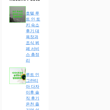
호텔 루
트 인 토
키 숙소
후기 대
욕장과
조식 뷔
페 서비
스 총정
리
루트 인
그란티
아 다자
이후 솔
직 후기
온천 즐
기며 쉬