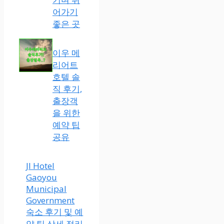
어가기
좋은 곳
이우 메
리어트
호텔 솔
직 후기,
출장객
을 위한
예약 팁
공유
JI Hotel
Gaoyou
Municipal
Government
숙소 후기 및 예
약 팁 상세 정리