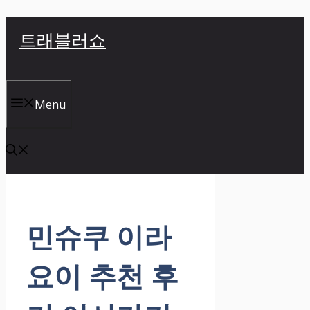
컨
트래블러쇼
텐
츠
로
건
Menu
너
뛰
기
민슈쿠 이라
요이 추천 후