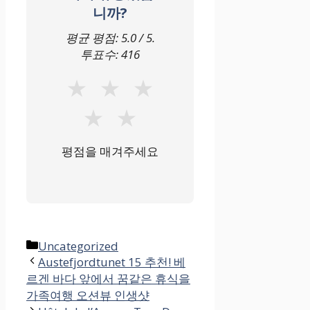
니까?
평균 평점:
5.0
/ 5.
투표수:
416
★
★
★
★
★
평점을 매겨주세요
카
Uncategorized
테
Austefjordtunet 15 추천! 베
르겐 바다 앞에서 꿈같은 휴식을
고
가족여행 오션뷰 인생샷
리