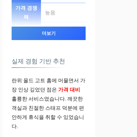
높음
합리적인 수준
더보기
란위 타운십의
실제 경험 기반 추천
다른 숙소
란위 올드 고트 홈에 머물면서 가
보통
장 인상 깊었던 점은
가격 대비
훌륭한 서비스였습니다. 깨끗한
다양
객실과 친절한 스태프 덕분에 편
안하게 휴식을 취할 수 있었습니
다.