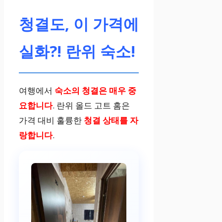
가족 구성원에
청결도, 이 가격에
맞춤
실화?! 란위 숙소!
8세 미만 아동 1
명 무료 투숙
여행에서
숙소의 청결은
매우 중
요합니다
. 란위 올드 고트 홈은
가족 여행 비용
가격 대비 훌륭한
청결 상태를
자
절감
랑합니다
.