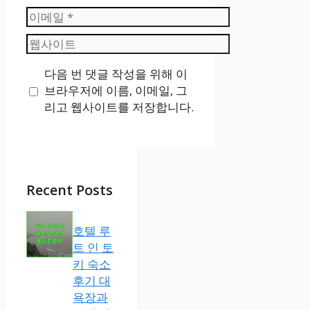
름
이
메
웹
일
사
다음 번 댓글 작성을 위해 이
이
브라우저에 이름, 이메일, 그
트
리고 웹사이트를 저장합니다.
Recent Posts
호텔 루
트 인 토
키 숙소
후기 대
욕장과