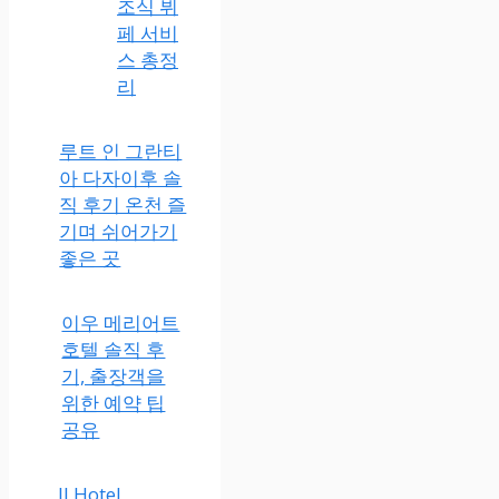
조식 뷔
페 서비
스 총정
리
루트 인 그란티
아 다자이후 솔
직 후기 온천 즐
기며 쉬어가기
좋은 곳
이우 메리어트
호텔 솔직 후
기, 출장객을
위한 예약 팁
공유
JI Hotel