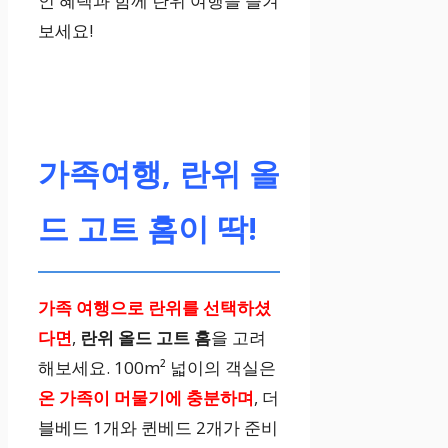
인 혜택과 함께 란위 여행을 즐겨
(변동 가능성
보세요!
有)
추가 혜택
가족여행, 란위 올
아동 무료 투숙,
Agoda EasyCa
드 고트 홈이 딱!
ncel 적용 등
가족 여행으로
란위를 선택하셨
다면
,
란위 올드 고트 홈
을 고려
해보세요. 100m² 넓이의 객실은
온 가족이
머물기에 충분하며
, 더
블베드 1개와 퀸베드 2개가 준비