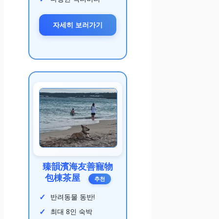
자세히 보러가기
臻韻濱海友善寵物
包棟茶屋
추천
반려동물 동반!
최대 8인 숙박