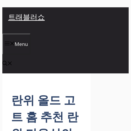
컨
트래블러쇼
텐
츠
로
건
Menu
너
뛰
기
란위 올드 고
트 홈 추천 란