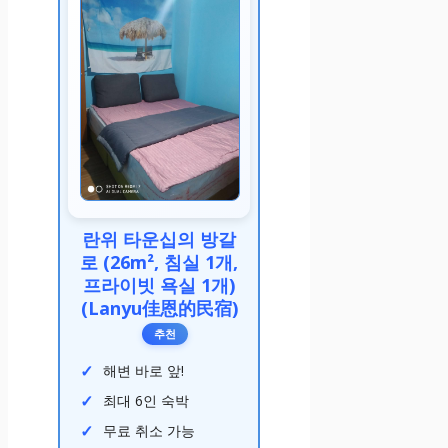
란위 타운십의 방갈
로 (26m², 침실 1개,
프라이빗 욕실 1개)
(Lanyu佳恩的民宿)
추천
해변 바로 앞!
최대 6인 숙박
무료 취소 가능