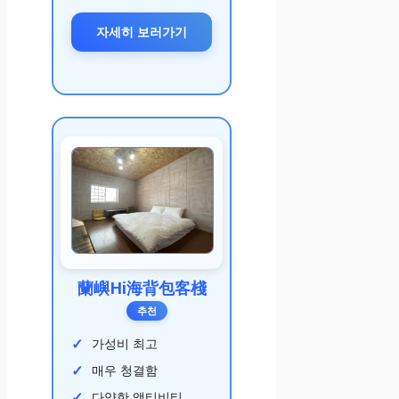
자세히 보러가기
蘭嶼Hi海背包客棧
추천
가성비 최고
매우 청결함
다양한 액티비티