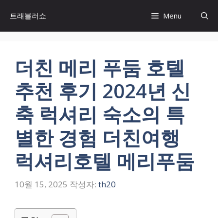
컨
트래블러쇼
Menu
텐
츠
로
건
더친 메리 푸둠 호텔
너
뛰
추천 후기 2024년 신
기
축 럭셔리 숙소의 특
별한 경험 더친여행
럭셔리호텔 메리푸둠
10월 15, 2025
작성자:
th20