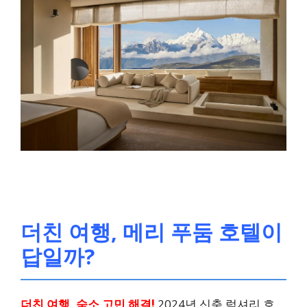
더친 여행, 메리 푸둠 호텔이
답일까?
더친 여행, 숙소 고민 해결!
2024년 신축 럭셔리 호