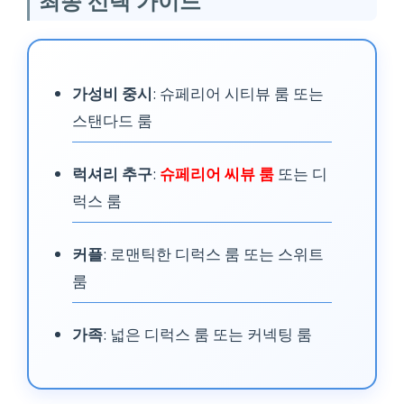
최종 선택 가이드
시티 & 씨뷰 (일부)
테라스, 세탁, 스파 할인
가성비 중시
: 슈페리어 시티뷰 룸 또는
스탠다드 룸
₩114,760 ~
럭셔리 추구
:
슈페리어 씨뷰 룸
또는 디
럭스 룸
스탠다드 더블 룸
커플
: 로맨틱한 디럭스 룸 또는 스위트
28m²
룸
시티뷰
가족
: 넓은 디럭스 룸 또는 커넥팅 룸
세탁, 스파 할인