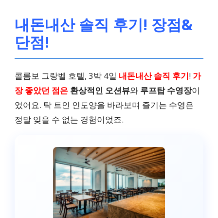
내돈내산 솔직 후기! 장점&
단점!
콜롬보 그랑벨 호텔, 3박 4일
내돈내산 솔직 후기
!
가
장 좋았던 점은
환상적인 오션뷰
와
루프탑 수영장
이
었어요. 탁 트인 인도양을 바라보며 즐기는 수영은
정말 잊을 수 없는 경험이었죠.