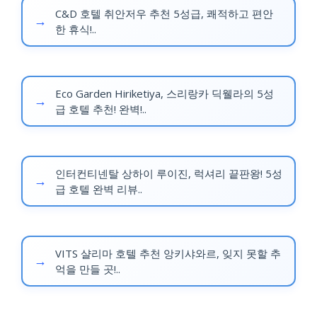
C&D 호텔 취안저우 추천 5성급, 쾌적하고 편안
한 휴식!..
33m²
씨뷰
Eco Garden Hiriketiya, 스리랑카 딕웰라의 5성
급 호텔 추천! 완벽!..
발코니/테라스
₩129,105 ~
인터컨티넨탈 상하이 루이진, 럭셔리 끝판왕! 5성
급 호텔 완벽 리뷰..
VITS 샬리마 호텔 추천 앙키샤와르, 잊지 못할 추
억을 만들 곳!..