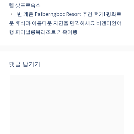
텔 삿포로숙소
반 케운 Paiberngboc Resort 추천 후기! 평화로
운 휴식과 아름다운 자연을 만끽하세요 비엔티안여
행 파이벌롱복리조트 가족여행
댓글 남기기
댓
글