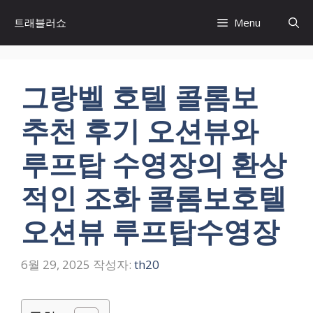
컨
트래블러쇼
Menu
텐
츠
로
건
그랑벨 호텔 콜롬보
너
뛰
추천 후기 오션뷰와
기
루프탑 수영장의 환상
적인 조화 콜롬보호텔
오션뷰 루프탑수영장
6월 29, 2025
작성자:
th20