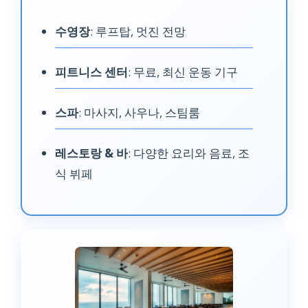
세탁, 스파 할인
수영장
: 루프탑, 멋진 전망
₩111,174 ~
피트니스 센터
: 무료, 최신 운동 기구
디럭스 스튜디오
스파
: 마사지, 사우나, 스팀룸
레스토랑 & 바
: 다양한 요리와 음료, 조
–
식 뷔페
–
판매 완료
₩126,866