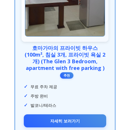
호마가마의 프라이빗 하우스
(100m², 침실 3개, 프라이빗 욕실 2
개) (The Glen 3 Bedroom,
apartment with free parking )
추천
무료 주차 제공
주방 완비
발코니/테라스
자세히 보러가기