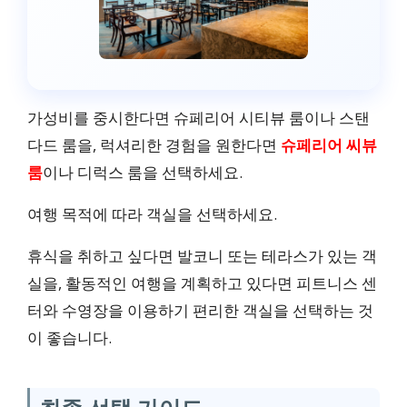
장애인 친화형 룸
32m²
가성비를 중시한다면 슈페리어 시티뷰 룸이나 스탠
다드 룸을, 럭셔리한 경험을 원한다면
슈페리어 씨뷰
씨뷰
룸
이나 디럭스 룸을 선택하세요.
샤워 시설
여행 목적에 따라 객실을 선택하세요.
휴식을 취하고 싶다면 발코니 또는 테라스가 있는 객
₩114,760 ~
실을, 활동적인 여행을 계획하고 있다면 피트니스 센
터와 수영장을 이용하기 편리한 객실을 선택하는 것
슈페리어 더블 테라스 룸
이 좋습니다.
33m²