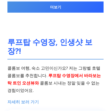
더보기
넓은 공간, 편안한 침대
디럭스 오션뷰
루프탑 수영장, 인생샷 보
인도양
장?!
33m²
콜롬보 여행, 숙소 고민이신가요? 저는 그랑벨 호텔
콜롬보를 추천합니다.
루프탑 수영장에서 바라보는
고급스러운 인테리어
탁 트인 오션뷰와
콜롬보 시내는 정말 잊을 수 없는
경험이었어요.
스탠다드 오션뷰
자세히 보러 가기