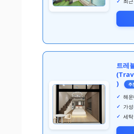
최근
트레블
(Tra
)
추
해운
가성
세탁