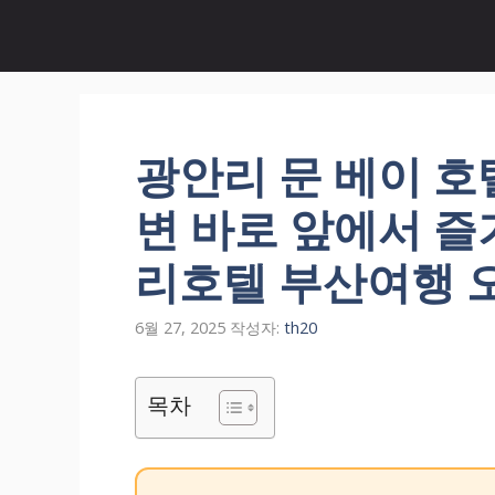
컨
텐
츠
로
건
너
광안리 문 베이 호
뛰
기
변 바로 앞에서 즐
리호텔 부산여행 
6월 27, 2025
작성자:
th20
목차