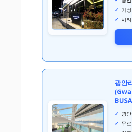
광안
가성
시티
광안리
(Gwa
BUS
광안
무료 