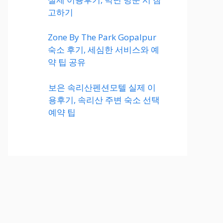
고하기
Zone By The Park Gopalpur
숙소 후기, 세심한 서비스와 예
약 팁 공유
보은 속리산펜션모텔 실제 이
용후기, 속리산 주변 숙소 선택
예약 팁