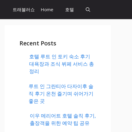
트래블러쇼
Home
호텔
Recent Posts
호텔 루트 인 토키 숙소 후기
대욕장과 조식 뷔페 서비스 총
정리
루트 인 그란티아 다자이후 솔
직 후기 온천 즐기며 쉬어가기
좋은 곳
이우 메리어트 호텔 솔직 후기,
출장객을 위한 예약 팁 공유