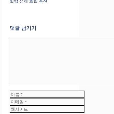
힐탑 성채 호텔 추천
댓글 남기기
댓
글
이
름
이
메
웹
일