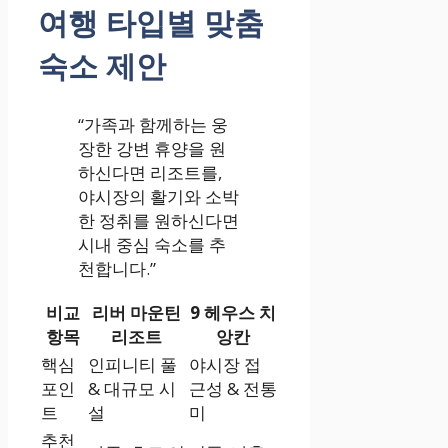
여행 타입별 맞춤
숙소 제안
“가족과 함께하는 웅
장한 강변 휴양을 원
하신다면 리조트를,
야시장의 활기와 소박
한 정취를 원하신다면
시내 중심 숙소를 추
천합니다.”
비교
리버 마운틴
9 헤우스 치
항목
리조트
앙칸
핵심
인피니티 풀
야시장 접
포인
& 대규모 시
근성 & 전통
트
설
미
추천