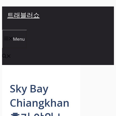
컨
트래블러쇼
텐
츠
로
건
Menu
너
뛰
기
Sky Bay
Chiangkhan