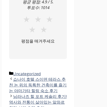
평균 평점:
4.9
/ 5.
투표수:
1014
★
★
★
★
★
평점을 매겨주세요
카
Uncategorized
테
쇼나이 호텔 스이덴 테라스 추
천 논 위의 독특한 건축미를 즐기
고
는 야마가타 힐링 숙소 후기
리
님라나즈 힐 포트 케솔리 후기!
역사와 전통이 살아있는 알와르