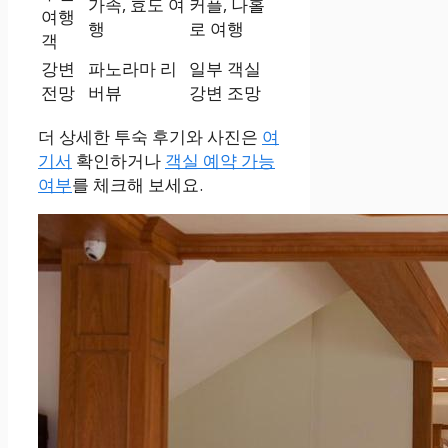
가족, 효도 여
커플, 나홀
여행
행
로 여행
객
강변
파노라마 리
일부 객실
전망
버뷰
강변 조망
더 상세한 투숙 후기와 사진은
여
기서
확인하거나
객실 예약 가능
여부
를 체크해 보세요.