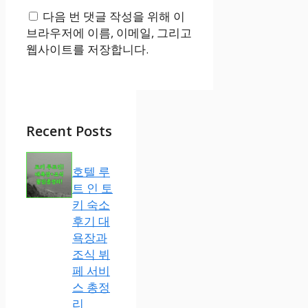
사
다음 번 댓글 작성을 위해 이
이
브라우저에 이름, 이메일, 그리고
트
웹사이트를 저장합니다.
Recent Posts
호텔 루
트 인 토
키 숙소
후기 대
욕장과
조식 뷔
페 서비
스 총정
리